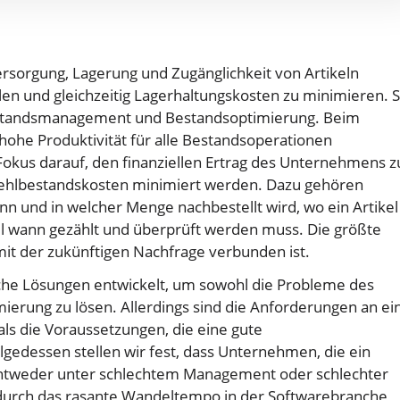
ersorgung, Lagerung und Zugänglichkeit von Artikeln
len und gleichzeitig Lagerhaltungskosten zu minimieren. S
Bestandsmanagement und Bestandsoptimierung. Beim
hohe Produktivität für alle Bestandsoperationen
 Fokus darauf, den finanziellen Ertrag des Unternehmens z
Fehlbestandskosten minimiert werden. Dazu gehören
n und in welcher Menge nachbestellt wird, wo ein Artikel
el wann gezählt und überprüft werden muss. Die größte
mit der zukünftigen Nachfrage verbunden ist.
sche Lösungen entwickelt, um sowohl die Probleme des
rung zu lösen. Allerdings sind die Anforderungen an ei
s die Voraussetzungen, die eine gute
gedessen stellen wir fest, dass Unternehmen, die ein
ntweder unter schlechtem Management oder schlechter
durch das rasante Wandeltempo in der Softwarebranche