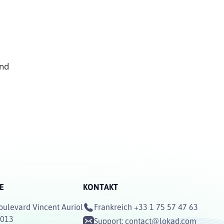
und
E
KONTAKT
oulevard Vincent Auriol
Frankreich
+33 1 75 57 47 63
5013
Support:
contact@lokad.com