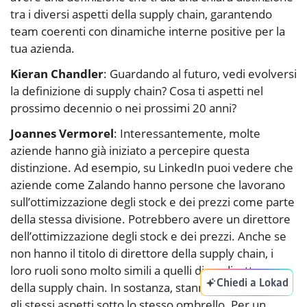
tra i diversi aspetti della supply chain, garantendo
team coerenti con dinamiche interne positive per la
tua azienda.
Kieran Chandler
: Guardando al futuro, vedi evolversi
la definizione di supply chain? Cosa ti aspetti nel
prossimo decennio o nei prossimi 20 anni?
Joannes Vermorel
: Interessantemente, molte
aziende hanno già iniziato a percepire questa
distinzione. Ad esempio, su LinkedIn puoi vedere che
aziende come Zalando hanno persone che lavorano
sull’ottimizzazione degli stock e dei prezzi come parte
della stessa divisione. Potrebbero avere un direttore
dell’ottimizzazione degli stock e dei prezzi. Anche se
non hanno il titolo di direttore della supply chain, i
loro ruoli sono molto simili a quelli di un direttore
Chiedi a Lokad
della supply chain. In sostanza, stanno raggruppando
gli stessi aspetti sotto lo stesso ombrello. Per un