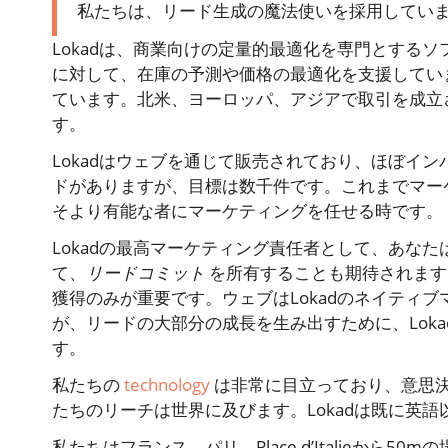
私たちは、リード生成の魔法使いを採用してい
Lokadは、商業向けの定量的最適化を専門とする
に対して、在庫の予測や価格の最適化を支援してい
ています。北米、ヨーロッパ、アジアで取引を成立
す。
Lokadはウェブを通じて販売されており、ほぼイ
ドがありますが、目標は数千件です。これまでマー
そより有能な者にマーケティングを任せる時です。
Lokadの最高マーケティング責任者として、あなた
て、
リードコミット
を所有することも期待されます
獲得のみが重要です。ウェブはLokadのネイティ
が、リードの大部分の成長を生み出すために、Lok
す。
私たちの
technology
は非常に目立っており、意思
たちのリーチは世界に及びます。Lokadは既に英語
私たちはフランス、パリ、Place d’Italieから50