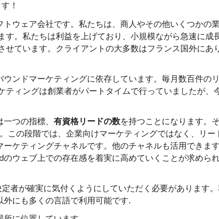
ます！
ソフトウェア会社です。私たちは、商人やその他いくつかの
ます。私たちは利益を上げており、小規模ながら急速に成
させています。クライアントの大多数はフランス国外にあ
ンバウンドマーケティングに依存しています。毎月数百件の
ケティングは創業者がパートタイムで行っていましたが、
は一つの指標、
有資格リードの数
を持つことになります。
。この段階では、企業向けマーケティングではなく、リー
ブマーケティングチャネルです。他のチャネルも活用できま
adのウェブ上での存在感を着実に高めていくことが求めら
決定者が確実に気付くようにしていただく必要があります。
以外にも多くの言語で利用可能です.
mの場所に位置しています.