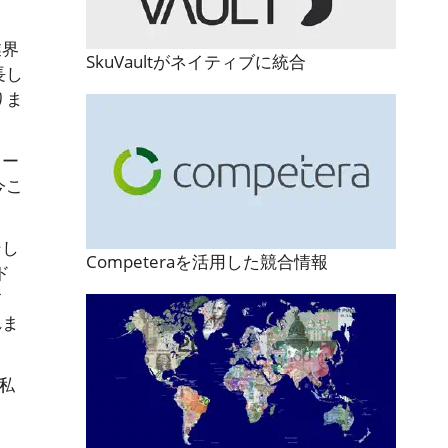
業界
SkuVaultがネイティブに統合
長し
りま
リー
今こ
そし
Competeraを活用した競合情報
ド
す
れま
私