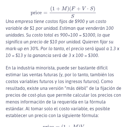
price
=
(
1
+
M
)
(
F
+
V
⋅
S
)
S
Una empresa tiene costos fijos de $900 y un costo
variable de $1 por unidad. Estiman que venderán 100
unidades. Su costo total es 900+100 = $1000, lo que
significa un precio de $10 por unidad. Quieren fijar su
mark-up en 30%. Por lo tanto, el precio será igual a 1.3 x
10 = $13 y la ganancia será de 3 x 100 = $300.
En la industria minorista, puede ser bastante difícil
estimar las ventas futuras (y, por lo tanto, también los
costos variables futuros y los ingresos futuros). Como
resultado, existe una versión “más débil” de la fijación de
precios de cost-plus que permite calcular los precios con
menos información de la requerida en la fórmula
estándar. Al tomar solo el costo variable, es posible
establecer un precio con la siguiente fórmula:
price
=
(
1
+
M
)
V