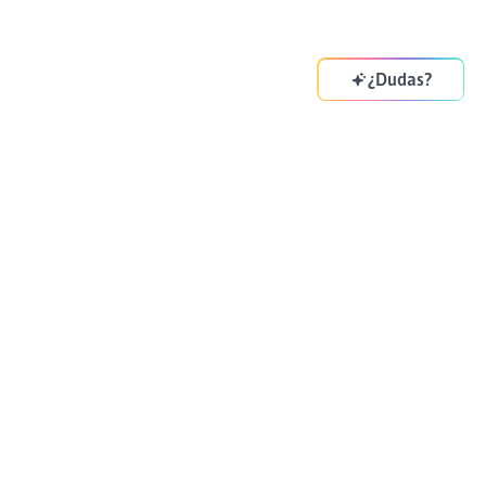
¿Dudas?
Tu copiloto de supply chain. Optimizando tus
decisiones cada día.
DIRECCIÓN
83-85 Boulevard Vincent Auriol