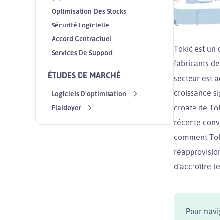
Optimisation Des Stocks
Sécurité Logicielle
Accord Contractuel
Tokić est un 
Services De Support
fabricants d
ÉTUDES DE MARCHÉ
secteur est 
croissance si
Logiciels D'optimisation
croate de Tok
Plaidoyer
récente conv
comment Toki
réapprovision
d’accroître l
Pour navi