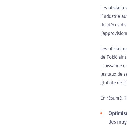
Les obstacles
l’industrie a
de pièces dis
l’approvision
Les obstacles
de Tokić ains
croissance c
les taux de s
globale de l’
En résumé, To
Optimis
des maga