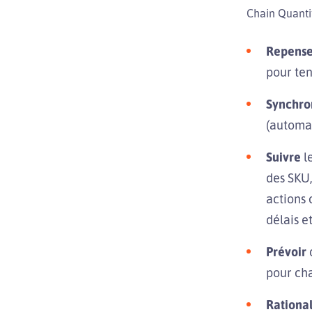
Chain Quantit
Repense
pour ten
Synchro
(automat
Suivre
le
des SKU,
actions 
délais e
Prévoir
pour ch
Rational