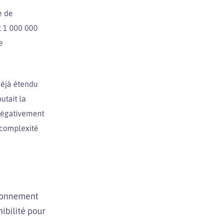
e de
t 1 000 000
e
 déjà étendu
utait la
 négativement
a complexité
sionnement
ibilité pour