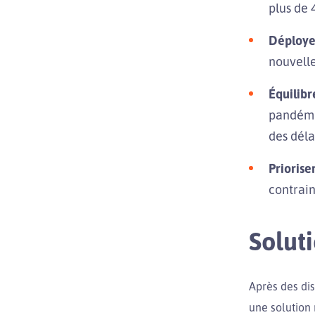
plus de 
Déploye
nouvelle
Équilibr
pandémiq
des déla
Priorise
contrain
Solut
Après des dis
une solution 