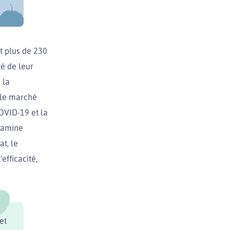
t plus de 230
é de leur
 la
r le marché
COVID-19 et la
examine
t, le
efficacité,
et