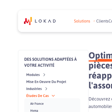
Solutions
Clients
C
Optim
DES SOLUTIONS ADAPTÉES À
pièce
VOTRE ACTIVITÉ
réapp
Modules
l'ass
Mise En Oeuvre Du Projet
Industries
Études De Cas
Découvrez c
Air France
automobiles
Hyma