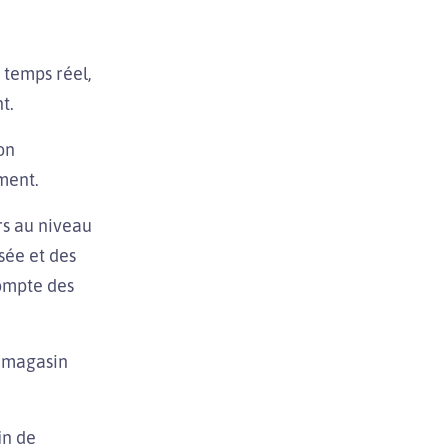
 temps réel,
t.
on
ment.
urs au niveau
sée et des
compte des
U-magasin
in de