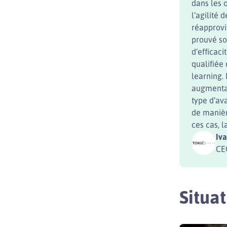
dans les 
l’agilité 
réapprovi
prouvé so
d’efficac
qualifiée 
learning.
augmentan
type d’av
de manièr
ces cas, 
Iva
CEO
Situa