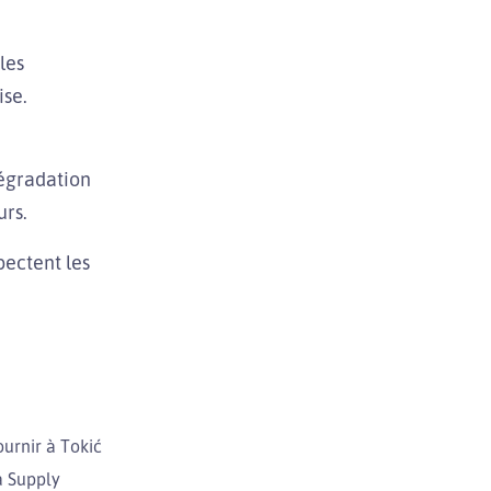
les
ise.
dégradation
urs.
pectent les
ournir à Tokić
a Supply