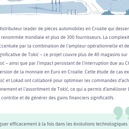
distributeur leader de pièces automobiles en Croatie qui desser
e renommée mondiale et plus de 300 fournisseurs. La complexit
accentuée par la combinaison de l’ampleur opérationnelle et de
gnificative de Tokić – ce projet couvre plus de 40 magasins su
ić – ainsi que par l’impact persistant de l’interruption due au 
ersion de la monnaie en Euro en Croatie. Cette étude de cas 
ć et Lokad ont collaboré pour optimiser les commandes d’acha
nement et l’assortiment de Tokić, ce qui a permis d’améliorer l’
e contrôle et de générer des gains financiers significatifs.
guer efficacement à la fois dans les évolutions technologiques 