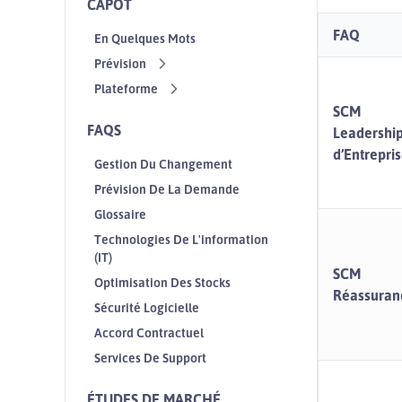
CAPOT
FAQ
En Quelques Mots
Prévision
Plateforme
SCM
FAQS
Leadershi
d’Entrepri
Gestion Du Changement
Prévision De La Demande
Glossaire
Technologies De L'information
(IT)
SCM
Optimisation Des Stocks
Réassuran
Sécurité Logicielle
Accord Contractuel
Services De Support
ÉTUDES DE MARCHÉ