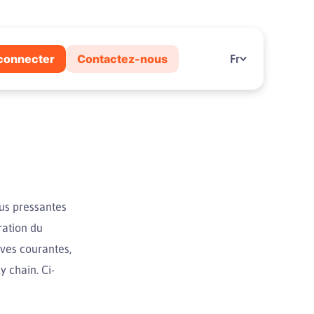
connecter
Contactez-nous
Fr
us pressantes
ration du
ves courantes,
 chain. Ci-