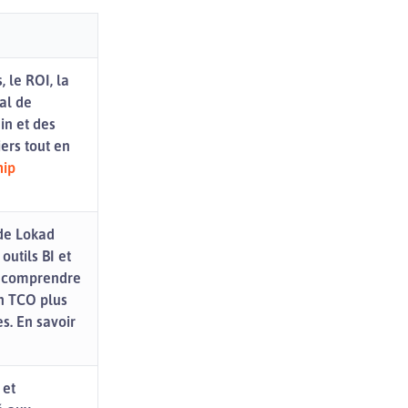
 le ROI, la
tal de
in et des
ers tout en
hip
 de Lokad
utils BI et
nt comprendre
un TCO plus
s. En savoir
 et