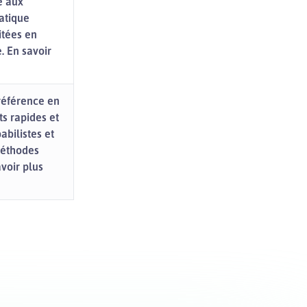
é aux
atique
itées en
. En savoir
référence en
s rapides et
abilistes et
méthodes
voir plus