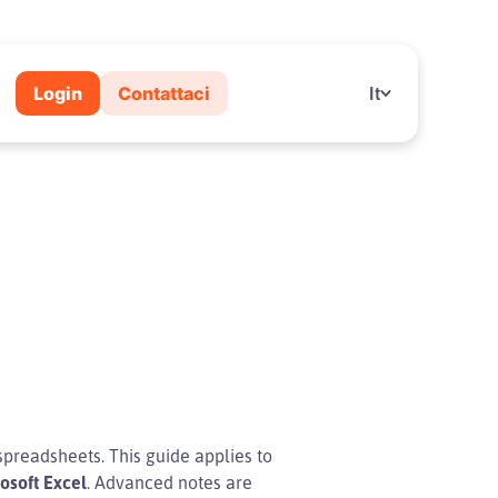
Login
Contattaci
It
spreadsheets. This guide applies to
osoft Excel
. Advanced notes are