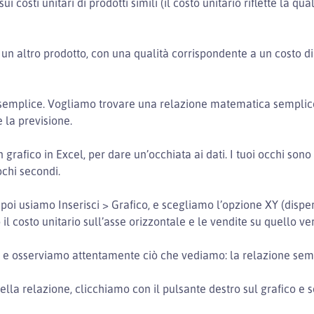
ui costi unitari di prodotti simili (il costo unitario riflette la qu
un altro prodotto, con una qualità corrispondente a un costo di
semplice. Vogliamo trovare una relazione matematica semplice tr
e la previsione.
n grafico in Excel, per dare un’occhiata ai dati. I tuoi occhi so
ochi secondi.
i, poi usiamo Inserisci > Grafico, e scegliamo l’opzione XY (disp
l costo unitario sull’asse orizzontale e le vendite su quello ver
 e osserviamo attentamente ciò che vediamo: la relazione semb
ella relazione, clicchiamo con il pulsante destro sul grafico e 