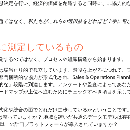
思決定を行い、経済的価値を創造すると同時に、非協力的
題ではなく、
私たちがこれらの選択肢をどれほど上手に選
に測定しているもの
発するのではなく、プロセスや組織構造から始まります。
は場当たり的で孤立しています。階段を上がるにつれて、
協力が形式化され、Sales & Operations Planni
的な」段階に到達します。アンケートや監査によってあな
ードマップが上位へ進むためにチェックすべき項目を示し
式化や統合の面でどれだけ進歩しているかということです
スは整っていますか？ 地域を跨いだ共通のデータモデルは存
、単一の計画プラットフォームが導入されていますか？