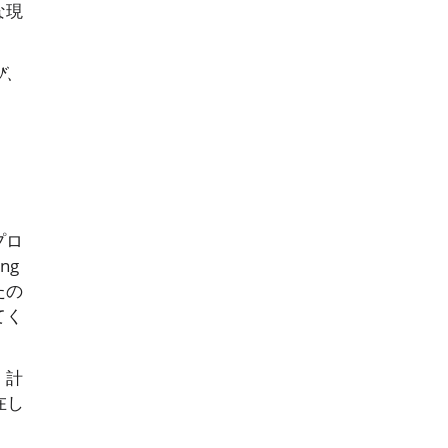
な現
び、
プロ
ng
たの
てく
。計
在し