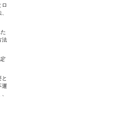
とロ
法、
れた
方法
定
要と
不運
く、