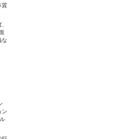
本質
ば、
面
義な
ン
ョン
ル
の行