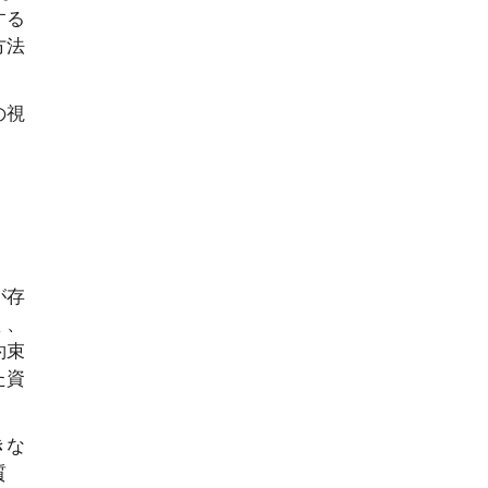
する
方法
の視
が存
く、
約束
た資
きな
質