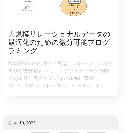
大規模リレーショナルデータの
最適化のための微分可能プログ
ラミング
Paul Peseux の博士研究は、リレーショナルク
エリの微分化という、サプライチェーン分野
であまり研究されていない領域に着目し、
TOTAL JOIN オペレーター、Polystar、そして
リレーショナルクエリを微分するためのミニ
言語 ADSL を提案しました。これらはすべ
て、日々の在庫意思決定の最適化のための自
動微分の一環として、Lokad の DSL Envision
に統合されています。
19, 2023