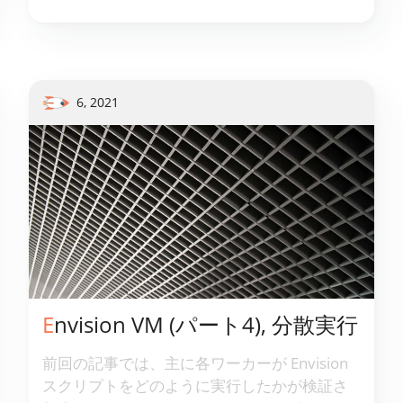
イチェーン実務者によって「基本的」とみな
される側面は、私たちの基準では満足のいく
ML手法の恩恵を受けられないことがありま
す。
6, 2021
Envision VM (パート4), 分散実行
前回の記事では、主に各ワーカーが Envision
スクリプトをどのように実行したかが検証さ