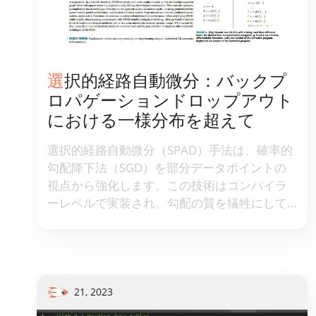
選択的経路自動微分：バックプ
ロパゲーションドロップアウト
における一様分布を超えて
選択的経路自動微分（SPAD）手法は、確率的
勾配降下法（SGD）を部分データポイントの
視点から強化します。この技術はコンパイラ
ーレベルで実装され、勾配の質を犠牲にして
勾配の量を補完することで、従来のSGD手法
に比べてより精緻な視点を提供します。
21, 2023