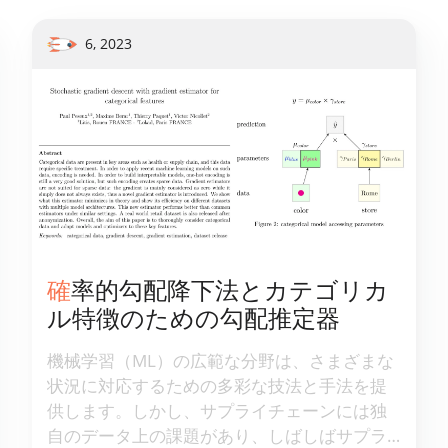
6, 2023
確率的勾配降下法とカテゴリカ
ル特徴のための勾配推定器
機械学習（ML）の広範な分野は、さまざまな
状況に対応するための多彩な技法と手法を提
供します。しかし、サプライチェーンには独
自のデータ上の課題があり、しばしばサプラ