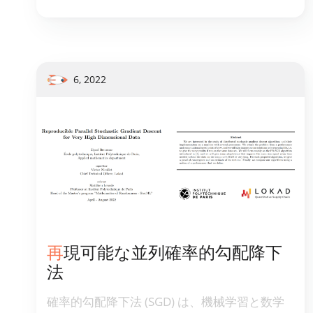
らし、Lokadの確率的予測アプローチの将来の
発展の基礎を築きました。
6, 2022
再現可能な並列確率的勾配降下
法
確率的勾配降下法 (SGD) は、機械学習と数学