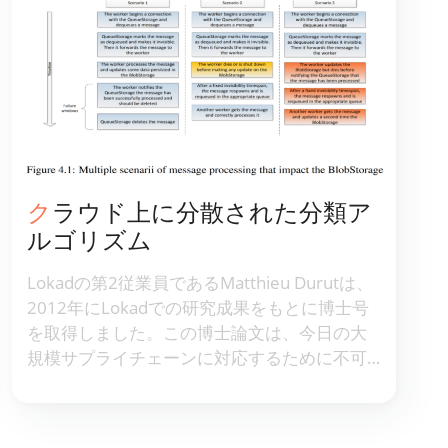
クラウド上に分散された分類ア
ルゴリズム
Lokadの第2従業員であるMatthieu Durutは、
2012年にLokadでの研究成果をもとに博士号
を取得しました。この博士論文は、今日の大
規模サプライチェーンに対応するために不可
欠な、クラウドネイティブな分散コンピュー
ティングアーキテクチャへのLokadの移行の道
を開きました。