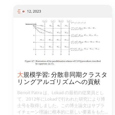
12, 2023
大規模学習: 分散非同期クラスタ
リングアルゴリズムへの貢献
Benoit Patra は、Lokad の最初の従業員とし
て、2012年にLokadで行われた研究により博
士号を取得しました。この博士論文はサプラ
イチェーン理論に根本的に新しい要素をもた