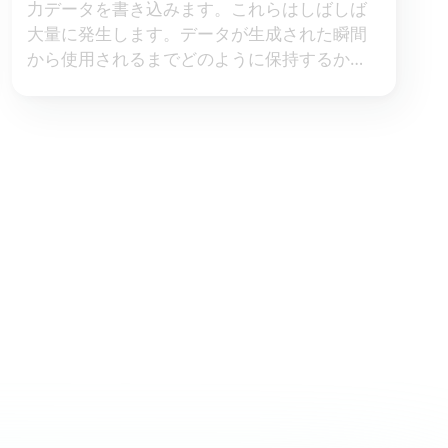
力データを書き込みます。これらはしばしば
大量に発生します。データが生成された瞬間
から使用されるまでどのように保持するか
（その一部の答えは複数のマシンに分散した
NVMe ドライブ上にあります）、そして
RAM（ネットワークおよび永続的ストレージ
などRAMより遅いチャネル）を通過するデー
タ量を最小限に抑える方法について説明しま
す。