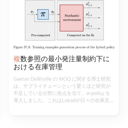
複数参照の最小発注量制約下に
おける在庫管理
Gaetan Delétoille の MOQ に関する博士研究
は、サプライチェーンという驚くほど研究が
不足している分野に焦点を当て、w-policy を
導入しました。これはLokadが日々の在庫意思
決定ソリューションに統合している手法で
す。