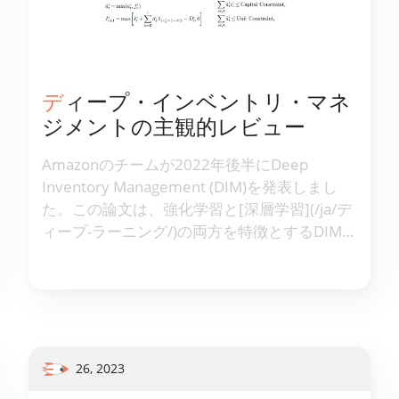
ディープ・インベントリ・マネ
ジメントの主観的レビュー
Amazonのチームが2022年後半にDeep
Inventory Management (DIM)を発表しまし
た。この論文は、強化学習と[深層学習](/ja/デ
ィープ-ラーニング/)の両方を特徴とするDIM在
庫最適化手法を提示しています。Lokadが過去
に同様の道を歩んできたため、そのCEOで創
業者のJoannes Vermorelは、提案手法につい
て批判的な評価を下しています。
26, 2023