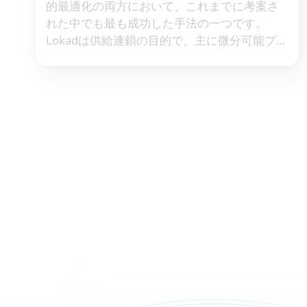
的最適化の両方において、これまでに考案さ
れた中でも最も成功した手法の一つです。
Lokadは供給連鎖の目的で、主に微分可能プロ
グラミングを通じて、長年にわたりSGDを積
極的に活用してきました。私たちの顧客のほ
とんどは、どこかに少なくとも一つのSGDを
データパイプラインに持っています。