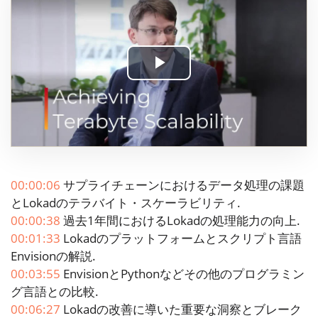
Play
Video
00:00:06
サプライチェーンにおけるデータ処理の課題
とLokadのテラバイト・スケーラビリティ.
00:00:38
過去1年間におけるLokadの処理能力の向上.
00:01:33
Lokadのプラットフォームとスクリプト言語
Envisionの解説.
00:03:55
EnvisionとPythonなどその他のプログラミン
グ言語との比較.
00:06:27
Lokadの改善に導いた重要な洞察とブレーク