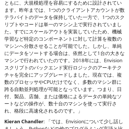
ともに、大規模処理を容易にするために設計されてい
ます。昨年までは、1つのクライアントアカウントが数
テラバイトのデータを保持していた一方で、1つのスク
リプトやコードは単一のマシン上で実行されていまし
た。すでにスケールアウトを実装していたため、機械
学習など特定のコンポーネントに対して計算を複数の
マシンへ分散させることが可能でした。しかし、単純
にデータをソートする場合は、依然として1台の大きな
マシンで行われていたのです。2018年には、Envision
スクリプトのバックエンド実行ロジックのアーキテク
チャを完全にアップグレードしました。現在では、複
数のプロセッサやCPUだけでなく、多数のマシン群に
跨る自動並列処理が可能となっています。つまり、日
付、製品、店舗、または価格によるデータの単純なソ
ートなどの操作が、数十台のマシンを使って実行さ
れ、格段に高速化されるのです。」
Kieran Chandler
: 「では、Envisionについて少し話し
ましょう。Pythonなどの他のプログラミング言語と比