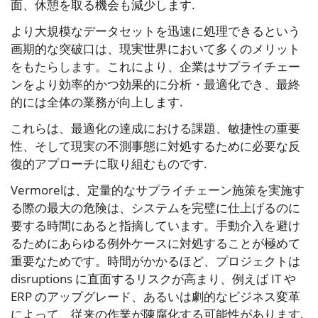
面、休憩を取る機会も減少します.
より大規模なデータセットを迅速に処理できるという
画期的な突破口は、現実世界において多くのメリット
をもたらします。これにより、企業はサプライチェー
ンをより効率的かつ効果的に分析・最適化でき、最終
的には全体の業務が向上します.
これらは、最適化の達成における課題、敏捷性の重要
性、そして現実の不測事態に対処するために必要な反
復的アプローチに取り組むものです.
Vermorelは、定量的なサプライチェーン施策を実施す
る際の最大の危険は、システムを完璧に仕上げるのに
要する時間にあると指摘しています。手動介入を避け
るためにあらゆる例外ケースに対処することが極めて
重要なためです。時間がかかるほど、プロジェクトは
disruptions に直面するリスクが高まり、例えば IT や
ERP のアップグレード、あるいは劇的なビジネス変革
によって、従来の作業が陳腐化する可能性があります.