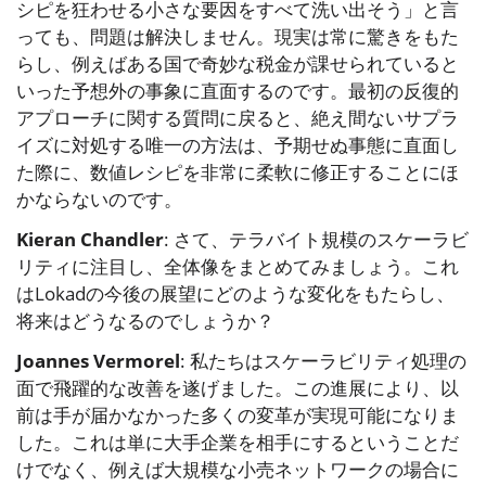
シピを狂わせる小さな要因をすべて洗い出そう」と言
っても、問題は解決しません。現実は常に驚きをもた
らし、例えばある国で奇妙な税金が課せられていると
いった予想外の事象に直面するのです。最初の反復的
アプローチに関する質問に戻ると、絶え間ないサプラ
イズに対処する唯一の方法は、予期せぬ事態に直面し
た際に、数値レシピを非常に柔軟に修正することにほ
かならないのです。
Kieran Chandler
: さて、テラバイト規模のスケーラビ
リティに注目し、全体像をまとめてみましょう。これ
はLokadの今後の展望にどのような変化をもたらし、
将来はどうなるのでしょうか？
Joannes Vermorel
: 私たちはスケーラビリティ処理の
面で飛躍的な改善を遂げました。この進展により、以
前は手が届かなかった多くの変革が実現可能になりま
した。これは単に大手企業を相手にするということだ
けでなく、例えば大規模な小売ネットワークの場合に