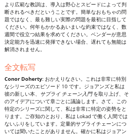
より広範な教訓は、導入は野心とスピードによって判
断されるべきだということです。簡単なおもちゃの問
題ではなく、最も難しい実際の問題を最初に目指して
ください。何年もかかるあいまいな約束ではなく、数
週間で役立つ結果を求めてください。ベンダーが意思
決定能力を迅速に発揮できない場合、遅れても無能は
解消されません。
全文転写
Conor Doherty
: おかえりなさい。これは非常に特別
なシリーズのエピソード 10 です。ジョアンズと私は
彼の新しい本、
サプライ チェーン入門
を取り上げ、そ
のアイデアについて章ごとに議論します。さて、この
特定のシリーズに関して、私は非常に特定の姿勢をと
ります。ご存知のとおり、私は Lokad で働く人間では
ないふりをしています。定量的サプライチェーンにつ
いては聞いたことがありません。確かに私はジョアン