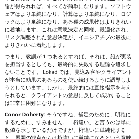
論が得られれば、すべてが簡単になります。ソフトウ
ェアはより単純になり、計算はより単純になり、ロジ
ックはより単純になり、ある種の成果物はよりきれい
に着地します。これは意思決定と同様、最適化され、
リスク調整された意思決定が、イニシアチブの最後に
よりきれいに着地します。
つまり、教訓が 1 つあるとすれば、それは、誰が実装
を担当するとしても、最終的に失敗する理論を追求し
ないことです。 Lokad では、見込み客やクライアント
が本当に効果のあるものを使い続けるように誘導しよ
うとしています。しかし、最終的には直接指示を与え
られると、クライアントの意思に反して成功すること
は非常に困難になります。
Conor Doherty
: そうですね、補足のために、明確に
するために、すみません、「桁違い」と言うのは単に
数値を示しているだけですが、桁違いに単純化する
と、展開の観点からは桁違いに単純になるという意味