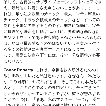
そして、古典的なサプライ チェーン ソフトウェアでさ
え、最終的な決定にさえ至らないことがあります。こ
れは、最小注文数量のチェック、最大コンテナ容量の
チェック、トラック積載量のチェックなど、すべての
制約を実際に考慮するものです。非常に頻繁に、完全
に最終的な決定を目指す代わりに、典型的な高度な計
画ソフトウェアである古典的な APS から得られるもの
は、やはり最終的なものではないという事実から生じ
る多くの複雑さにも直面することになります。したが
って、実際に決定を下すには、後で十分な調整が必要
になります。
Conor Doherty
: これは、今後も歩み続けるための非
常に肥沃な土壌だと私は思います。なぜなら、私たち
が IT の関与について話すとき、そしてこれは私たち二
人とも、この時点で多くの専門家と話し合ってきたこ
とから再びわかっていることですが、彼らが懸念する
ことの 1 つは、「まあ、私のマスター データは十分で
はありません。私のデータの健全性はひどいもので