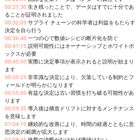
00:27:30
生き残ったことで、データはすでに十分であ
ることが証明されました
00:32:05
サプライ チェーンの科学者は利益をもたらす
決定を自ら行う
00:36:40
一つの心で数値レシピの断片化を防ぐ
00:41:15
説明可能性にはオーナーシップとホワイトボ
ックスが必要
00:45:50
実際に決定事項が表示されると説明が始まり
ます
00:50:25
非常識な決定により、欠落している制約とフ
ィールドが明らかになります
00:55:00
有益な決定は古い習慣を打ち破る可能性があ
ります
00:59:35
導入後は構造ドリフトに対するメンテナンス
を意味します
01:04:10
継続的な改善により、時間の経過とともに意
思決定の範囲が拡大します
01:08:45
終盤の決断がなければ価値はない