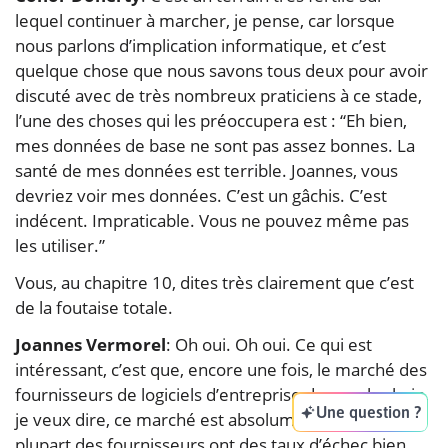
lequel continuer à marcher, je pense, car lorsque
nous parlons d’implication informatique, et c’est
quelque chose que nous savons tous deux pour avoir
discuté avec de très nombreux praticiens à ce stade,
l’une des choses qui les préoccupera est : “Eh bien,
mes données de base ne sont pas assez bonnes. La
santé de mes données est terrible. Joannes, vous
devriez voir mes données. C’est un gâchis. C’est
indécent. Impraticable. Vous ne pouvez même pas
les utiliser.”
Vous, au chapitre 10, dites très clairement que c’est
de la foutaise totale.
Joannes Vermorel
: Oh oui. Oh oui. Ce qui est
intéressant, c’est que, encore une fois, le marché des
fournisseurs de logiciels d’entreprise de supply chain,
Une question ?
je veux dire, ce marché est absolument terrible, et la
plupart des fournisseurs ont des taux d’échec bien