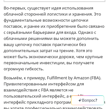
Во-первых, существует идея использования
облачной сторонней логистики и хранения. Это
фундаментальные возможности цепочки
поставок, и ранее их приобретение было связано
с серьёзными барьерами для входа. Однако с
облачными решениями вы можете дополнить
вашу цепочку поставок практически без
дополнительных затрат на трение. Хотя это
может быть экономически дороже, чем крупные
первоначальные инвестиции, вы получаете
огромную гибкость.
Возьмём, к примеру, Fulfillment by Amazon (FBA).
Привилегированным интерфейсом для
взаимодействия с FBA является не
пользовательский интерфейс, а его API, то есть
Вопрос?
интерфейс прикладного программирования. Если
вы хотите профессионально взаимодействовать