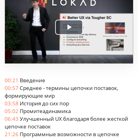
Play
Video
00:21
Введение
00:57
Среднее - термины цепочки поставок,
формирующие мир
03:58
История до сих пор
05:02
Промитеадинамика
06:43
Улучшенный UX благодаря более жесткой
цепочке поставок
21:26
Программные возможности в цепочке