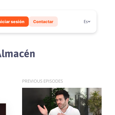
niciar sesión
Contactar
Es
 Almacén
PREVIOUS EPISODES