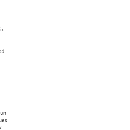
ío.
ad
 un
ques
y