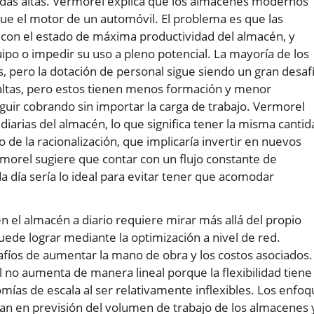
das altas. Vermorel explica que los almacenes modernos
que el motor de un automóvil. El problema es que las
con el estado de máxima productividad del almacén, y
po o impedir su uso a pleno potencial. La mayoría de los
 pero la dotación de personal sigue siendo un gran desaf
altas, pero estos tienen menos formación y menor
uir cobrando sin importar la carga de trabajo. Vermorel
diarias del almacén, lo que significa tener la misma cantid
 de la racionalización, que implicaría invertir en nuevos
morel sugiere que contar con un flujo constante de
 día sería lo ideal para evitar tener que acomodar
 el almacén a diario requiere mirar más allá del propio
uede lograr mediante la optimización a nivel de red.
fíos de aumentar la mano de obra y los costos asociados.
l no aumenta de manera lineal porque la flexibilidad tiene
ías de escala al ser relativamente inflexibles. Los enfo
asan en previsión del volumen de trabajo de los almacenes 