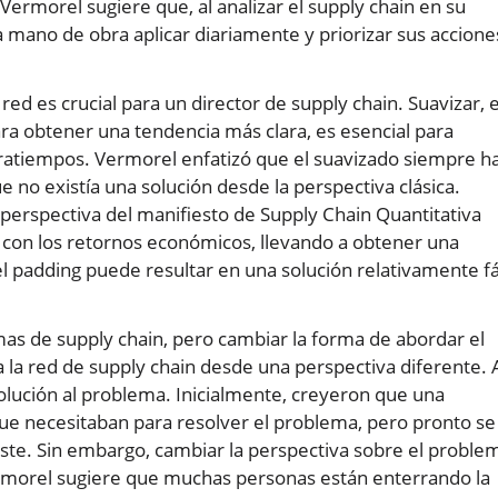
ermorel sugiere que, al analizar el supply chain en su
mano de obra aplicar diariamente y priorizar sus accione
ed es crucial para un director de supply chain. Suavizar, e
ara obtener una tendencia más clara, es esencial para
tratiempos. Vermorel enfatizó que el suavizado siempre h
no existía una solución desde la perspectiva clásica.
perspectiva del manifiesto de Supply Chain Quantitativa
o con los retornos económicos, llevando a obtener una
l padding puede resultar en una solución relativamente fá
emas de supply chain, pero cambiar la forma de abordar el
 la red de supply chain desde una perspectiva diferente. A
olución al problema. Inicialmente, creyeron que una
que necesitaban para resolver el problema, pero pronto se
iste. Sin embargo, cambiar la perspectiva sobre el proble
ermorel sugiere que muchas personas están enterrando la