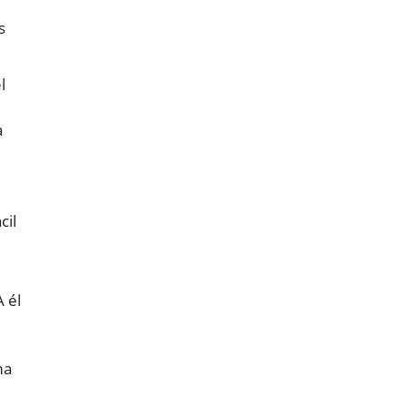
s
l
a
cil
 él
ma