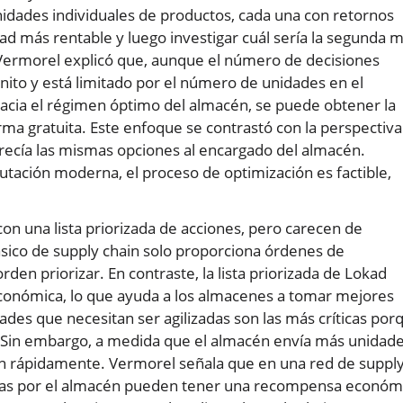
unidades individuales de productos, cada una con retornos
dad más rentable y luego investigar cuál sería la segunda 
a. Vermorel explicó que, aunque el número de decisiones
finito y está limitado por el número de unidades en el
 hacia el régimen óptimo del almacén, se puede obtener la
rma gratuita. Este enfoque se contrastó con la perspectiva
frecía las mismas opciones al encargado del almacén.
ación moderna, el proceso de optimización es factible,
 una lista priorizada de acciones, pero carecen de
lásico de supply chain solo proporciona órdenes de
den priorizar. En contraste, la lista priorizada de Lokad
onómica, lo que ayuda a los almacenes a tomar mejores
ades que necesitan ser agilizadas son las más críticas por
. Sin embargo, a medida que el almacén envía más unidad
en rápidamente. Vermorel señala que en una red de suppl
adas por el almacén pueden tener una recompensa económ