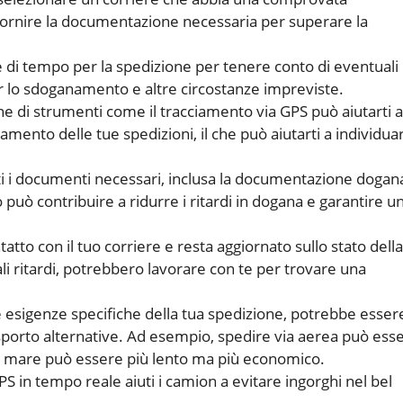
fornire la documentazione necessaria per superare la
e di tempo per la spedizione per tenere conto di eventuali
r lo sdoganamento e altre circostanze impreviste.
ne di strumenti come il tracciamento via GPS può aiutarti a
mento delle tue spedizioni, il che può aiutarti a individua
ti i documenti necessari, inclusa la documentazione dogana
può contribuire a ridurre i ritardi in dogana e garantire u
atto con il tuo corriere e resta aggiornato sullo stato della
li ritardi, potrebbero lavorare con te per trovare una
e esigenze specifiche della tua spedizione, potrebbe esser
rasporto alternative. Ad esempio, spedire via aerea può ess
a mare può essere più lento ma più economico.
S in tempo reale aiuti i camion a evitare ingorghi nel bel