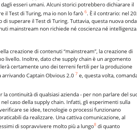
i dagli esseri umani. Alcuni storici potrebbero dichiarare il
6
e il Test di Turing, ma io non lo farò
. È il contrario: nel 2
 di superare il Test di Turing. Tuttavia, questa nuova onda
enuti mainstream non richiede né coscienza né intelligenza
ella creazione di contenuti “mainstream”, la creazione di
mo livello. Inoltre, dato che supply chain è un argomento
ivelerà certamente uno dei terreni fertili per la produzione
7
ta arrivando Captain Obvious 2.0
e, questa volta, comand
 la continuità di qualsiasi azienda - per non parlare del su
l caso della supply chain. Infatti, gli esperimenti sulla
verificare se idee, tecnologie o processi funzionano
mpraticabili da realizzare. Una cattiva comunicazione, al
8
essimi di sopravvivere molto più a lungo
di quanto