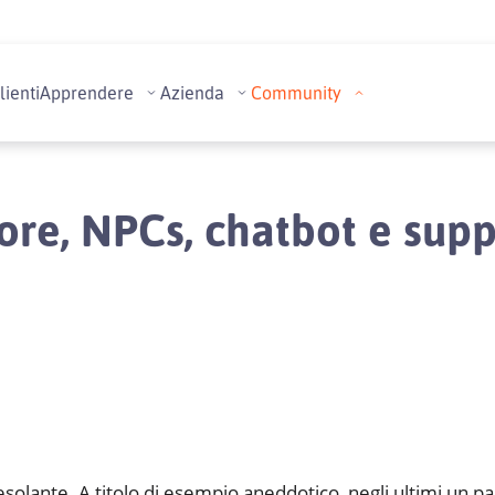
lienti
Apprendere
Azienda
Community
ore, NPCs, chatbot e supp
solante. A titolo di esempio aneddotico, negli ultimi un pa