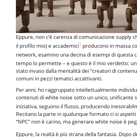
Eppure, non c’è carenza di comunicazione supply cha
1
il profilo mio) e accademici
producono in massa con
network, esamino una decina di esempi di questa
tempo lo permette – e questo è il mio verdetto: un
stato invaso dalla mentalità dei “creatori di conten
comuni in pezzi tematici accattivanti.
Per anni, ho raggruppato intellettualmente individui
contenuti di white noise sotto un unico, unificante
iniziativa, seguono il flusso, producendo inesorabil
Recitano la parte in qualunque formato ci si aspett
“NPC” non è carino, ma generare white noise è pegg
Eppure, la realtà è più strana della fantasia. Dopo d