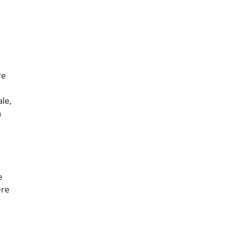
re
le,
n
e
ere