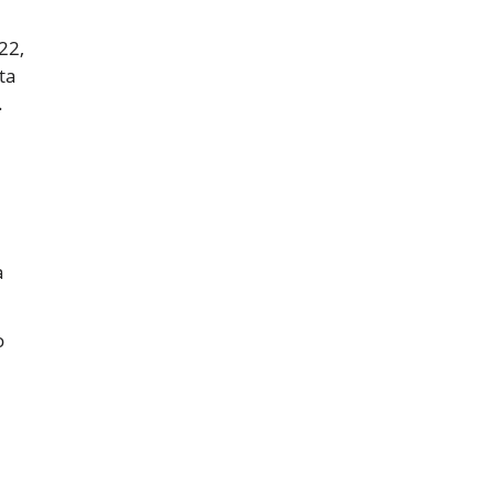
022,
ta
.
a
o