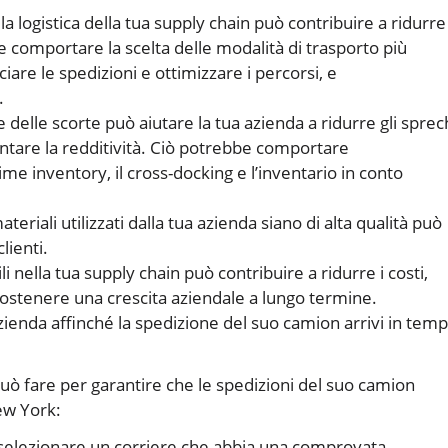
 la logistica della tua supply chain può contribuire a ridurre 
e comportare la scelta delle modalità di trasporto più
ciare le spedizioni e ottimizzare i percorsi, e
.
 delle scorte può aiutare la tua azienda a ridurre gli sprech
entare la redditività. Ciò potrebbe comportare
ime inventory, il cross-docking e l’inventario in conto
ateriali utilizzati dalla tua azienda siano di alta qualità può
lienti.
 nella tua supply chain può contribuire a ridurre i costi,
sostenere una crescita aziendale a lungo termine.
zienda affinché la spedizione del suo camion arrivi in tem
uò fare per garantire che le spedizioni del suo camion
New York:
e selezionare un corriere che abbia una comprovata