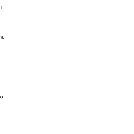
i
i,
po