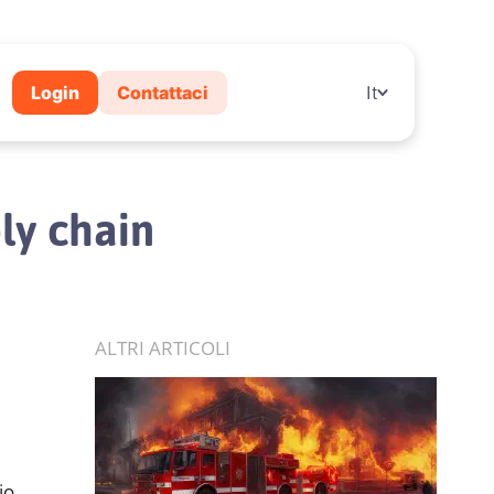
Login
Contattaci
It
ly chain
ALTRI ARTICOLI
io