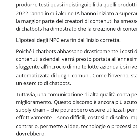
produrre testi quasi indistinguibili da quelli prodott
2022 l’anno in cui alcune IA hanno iniziato a superar
la maggior parte dei creatori di contenuti ha smesso
di chatbots ha dimostrato che la creazione di cont
L’ipotesi degli NPC era fin dall’inizio corretta.
Poiché i chatbots abbassano drasticamente i costi d
contenuti aziendali verrà presto portata all’ennesi
sfuggente all’incrocio di molte lotte aziendali, si r
automatizzata di luoghi comuni. Come l’inverno, s
un esercito di chatbots.
Tuttavia, una comunicazione di alta qualità conta per
miglioramento. Questo discorso è ancora più acuto ne
supply chain – che potrebbero essere utilizzati per 
effettivamente – sono difficili, costosi e di solito i
contrario, permette a idee, tecnologie o processi p
dovrebbero.