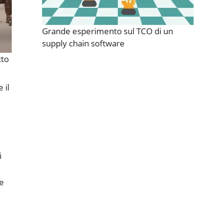
Grande esperimento sul TCO di un
supply chain software
tto
 il
i
.
ne