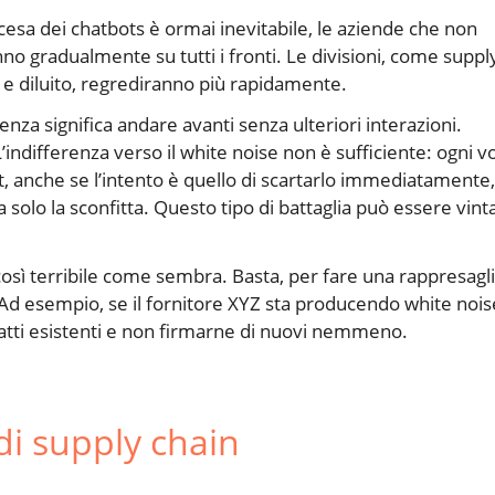
cesa dei chatbots è ormai inevitabile, le aziende che non
no gradualmente su tutti i fronti. Le divisioni, come suppl
o e diluito, regrediranno più rapidamente.
erenza significa andare avanti senza ulteriori interazioni.
 L’indifferenza verso il white noise non è sufficiente: ogni v
, anche se l’intento è quello di scartarlo immediatamente,
pa solo la sconfitta. Questo tipo di battaglia può essere vint
così terribile come sembra. Basta, per fare una rappresagli
 Ad esempio, se il fornitore XYZ sta producendo white nois
ratti esistenti e non firmarne di nuovi nemmeno.
di supply chain