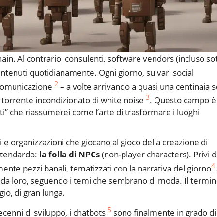
in. Al contrario, consulenti, software vendors (incluso so
tenuti quotidianamente. Ogni giorno, su vari social
2
 comunicazione
– a volte arrivando a quasi una centinaia se
3
 torrente incondizionato di white noise
. Questo campo è
uti” che riassumerei come l’arte di trasformare i luoghi
 e organizzazioni che giocano al gioco della creazione di
 stendardo:
la folla di NPCs
(non-player characters). Privi d
4
mente pezzi banali, tematizzati con la narrativa del giorno
i da loro, seguendo i temi che sembrano di moda. Il termi
io, di gran lunga.
5
ecenni di sviluppo, i chatbots
sono finalmente in grado di