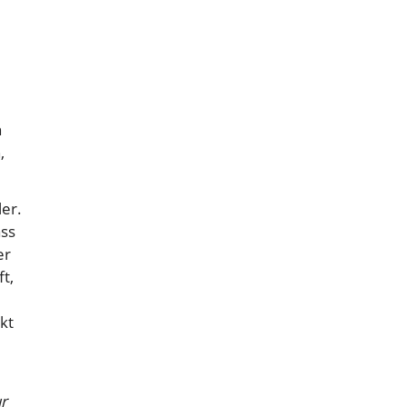
n
,
ler.
ass
er
t,
kt
r