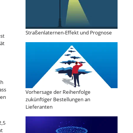
Straßenlaternen-Effekt und Prognose
ist
ät
ch
ass
Vorhersage der Reihenfolge
sen
zukünftiger Bestellungen an
Lieferanten
2,5
ht