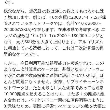
です。
残念ながら、
選択肢
の数はSKUの数よりもはるかに速
く増加します。例えば、10の倉庫に2000アイテムが保
管されているネットワークでは、合計で10 x 2000 =
20,000のSKUが存在します。在庫移動で考慮すべき
エ
ッジ
の総数は 10 x (10 - 1) x 2000 = 180,000エッジと
なり、元のSKU数を大きく上回ります。アルゴリズム
に精通している読者にとって、これは二次計算量の典
型的なケースです。
しかし、今日利用可能な処理能力を考慮すれば、この
ような二次計算量のケースは、基盤となるソフトウェ
アがこの種の数値探索に適切に設計されていれば、ほ
とんど問題になりません。実際、サプライチェーンネ
ットワークは、たとえ最も巨大な企業であっても通常
10,000拠点を超えることはなく、また多くの拠点の組
み合わせは、パリとシドニー間の在庫再調整のように
無意味なため、実際に探索すべき
エッジ
の数を大幅に