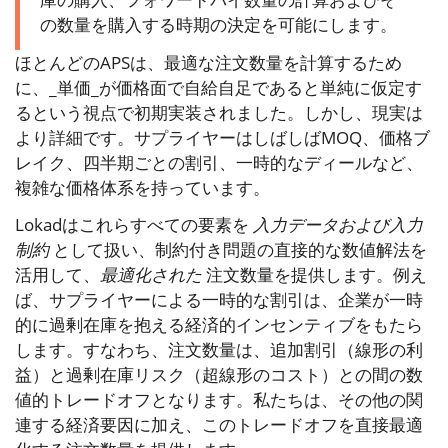
の数量を購入する時期の決定を可能にします。
ほとんどのAPSは、最適な注文数量を計算するため
に、_単価_が価格面で自給自足であると単純に仮定す
るという視点で初期実装されました。しかし、現実は
より詳細です。サプライヤーはしばしばMOQ、価格ブ
レイク、四半期ごとの割引、一時的なディールなど、
複雑な価格体系を持っています。
Lokadはこれらすべての要素を
入力データおよび入力
制約
として扱い、制約付き問題の直接的な数値解法を
活用して、
最適化された
注文数量を提供します。例え
ば、サプライヤーによる一時的な割引は、企業が一時
的に過剰在庫を抱える経済的インセンティブをもたら
します。すなわち、注文数量は、追加割引（線形の利
益）と過剰在庫リスク（超線形のコスト）との間の数
値的トレードオフとなります。私たちは、その他の関
連する経済要因に加え、このトレードオフを直接最適