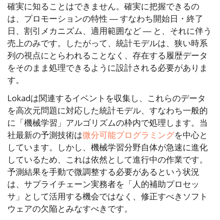
確実に知ることはできません。確実に把握できるの
は、プロモーションの特性 ― すなわち開始日・終了
日、割引メカニズム、適用範囲など ― と、それに伴う
売上のみです。したがって、統計モデルは、狭い時系
列の視点にとらわれることなく、存在する履歴データ
をそのまま処理できるように設計される必要がありま
す。
Lokadは関連するイベントを収集し、これらのデータ
を高次元問題に対応した統計モデル、すなわち一般的
に「機械学習」アルゴリズムの枠内で処理します。当
社最新の予測技術は
微分可能プログラミング
を中心と
しています。しかし、機械学習分野自体が急速に進化
しているため、これは依然として進行中の作業です。
予測結果を手動で微調整する必要があるという状況
は、サプライチェーン実務者を「人的補助プロセッ
サ」として活用する機会ではなく、修正すべきソフト
ウェアの欠陥とみなすべきです。