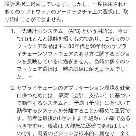
設計選択に起因しています。しかし、一度採用された
多くのソフトウェアのアーキテクチャ上の選択は、取
り消すことができません。
「先進計画システム」(APS) という用語は、今日
ではほとんど誤解を招くものであり、これらのソ
フトウェア製品は主に80年代と90年代のサプラ
イチェーンソフトウェアのあり方に関するビジョ
ンを反映しているに過ぎません。当時の多くのソ
フトウェア選択は、時の試練に耐えませんでし
た。
↩︎
サプライチェーンのアプリケーション環境を健全
に保つためには、
事実
（会計、支払い）に基づい
て動作するシステムと、
予測
（予測）に基づいて
動作するシステムを分離することが極めて重要で
す。前者は最後の1セントまで
絶対に正確
である
べきですが、後者は
大雑把に正確
であればよい
のです。両者のビジョンは根本的に異なり、全く