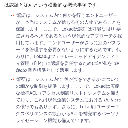
は認証と認可という横断的な懸念事項です。
認証
は、システム内で何かを行うエンドユーザー
が、本当にシステムが信じるその人物であることを
委
保証します。ここで、Lokadは認証は可能な限り
任されるべき
であるという現代的なアプローチを採
用しています。エンドユーザーがさらに別のパスワ
ードを管理する必要がないようにするためです。代
わりに、Lokadはフェデレーテッドアイデンティテ
de
ィ管理（FIM）に認証を委任するためにSAMLを
facto
業界標準として活用します。
認可
誰が何をできるか
は、システム内で
について
の細かな制御を提供します。ここで、Lokadは広範
な標準ACL（アクセス制御リスト）システムを備え
de facto
ており、これは現代企業システムにおける
の慣行でもあります。さらに、Lokadはユーザーエ
クスペリエンスの観点からACLを補完するパーソナ
ライゼーション機能も備えています。