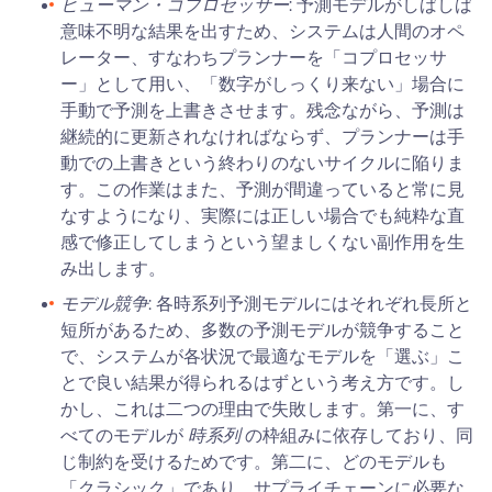
ヒューマン・コプロセッサー
: 予測モデルがしばしば
意味不明な結果を出すため、システムは人間のオペ
レーター、すなわちプランナーを「コプロセッサ
ー」として用い、「数字がしっくり来ない」場合に
手動で予測を上書きさせます。残念ながら、予測は
継続的に更新されなければならず、プランナーは手
動での上書きという終わりのないサイクルに陥りま
す。この作業はまた、予測が間違っていると常に見
なすようになり、実際には正しい場合でも純粋な直
感で修正してしまうという望ましくない副作用を生
み出します。
モデル競争
: 各時系列予測モデルにはそれぞれ長所と
短所があるため、多数の予測モデルが競争すること
で、システムが各状況で最適なモデルを「選ぶ」こ
とで良い結果が得られるはずという考え方です。し
かし、これは二つの理由で失敗します。第一に、す
時系列
べてのモデルが
の枠組みに依存しており、同
じ制約を受けるためです。第二に、どのモデルも
「クラシック」であり、サプライチェーンに必要な