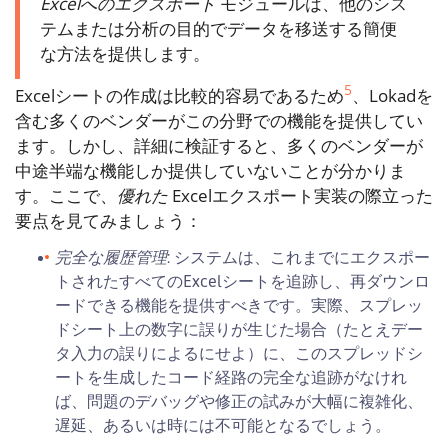
Excelへのエクスポート
モジュールは、他のシス
テムまたは分析の目的でデータを移送する簡便
な方法を提供します。
5
Excelシートの作成は比較的容易であるため
、Lokadを
含む多くのベンダーがこの分野での機能を提供してい
ます。しかし、詳細に検証すると、多くのベンダーが
中途半端な機能しか提供していないことが分かりま
す。ここで、
優れた
Excelエクスポート実装の際立った
要点を見てみましょう：
完全な履歴管理
: システムは、これまでにエクスポー
トされたすべてのExcelシートを追跡し、再ダウンロ
ードできる機能を提供すべきです。実際、スプレッ
ドシート上の数字に誤りが生じた場合（たとえデー
タ入力の誤りによるにせよ）に、このスプレッドシ
ートを生成したコード経路の完全な追跡がなけれ
ば、問題のデバッグや修正の試みが大幅に複雑化、
遅延、あるいは時には不可能となるでしょう。