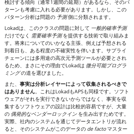
検討する傾向（通常1週間の延期）があるなら、そのパ
ターンも考慮に入れる必要があります。しかし、この
パターン分析は問題の
予測
側に分類されます。
Lokadは、このクラスの問題に対して
一般的確率予測
だけでなく
需要確率予測
を提供する技術で取り組みま
す。将来についてのいかなる主張、例えば予想される
到着日も、ある程度の不確実性を伴います。サプライ
チェーンには多用途の高次元予測ツールが必要とされ
るため、まさにその理由でLokadは
微分可能プログラ
ミング
の道を選びました。
また、
事実は分析レイヤーによって収集されるべきで
はありません
。これはLokadもAPSも同様です。ソフト
ウェアがそれを実行できないからではなく、事実を収
集するソフトウェアの設計は比較的容易ですが、大量
の
偶発的なベンダーロックイン
を生み出すためです。
実際、社内のシステムを通じてデータエントリが流れ
ると、そのシステムがこのデータの
de facto
マスター