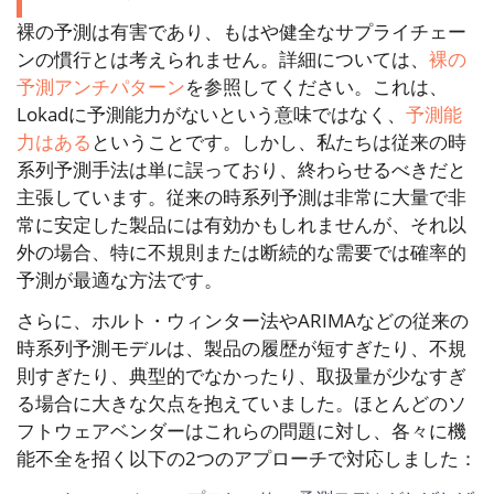
裸の予測は有害であり、もはや健全なサプライチェー
ンの慣行とは考えられません。詳細については、
裸の
予測アンチパターン
を参照してください。これは、
Lokadに予測能力がないという意味ではなく、
予測能
力はある
ということです。しかし、私たちは従来の時
系列予測手法は単に誤っており、終わらせるべきだと
主張しています。従来の時系列予測は非常に大量で非
常に安定した製品には有効かもしれませんが、それ以
外の場合、特に不規則または断続的な需要では確率的
予測が最適な方法です。
さらに、ホルト・ウィンター法やARIMAなどの従来の
時系列予測モデルは、製品の履歴が短すぎたり、不規
則すぎたり、典型的でなかったり、取扱量が少なすぎ
る場合に大きな欠点を抱えていました。ほとんどのソ
フトウェアベンダーはこれらの問題に対し、各々に機
能不全を招く以下の2つのアプローチで対応しました：