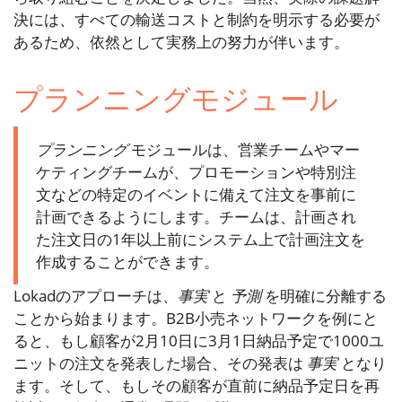
決には、すべての輸送コストと制約を明示する必要が
あるため、依然として実務上の努力が伴います。
プランニングモジュール
プランニング
モジュールは、営業チームやマー
ケティングチームが、プロモーションや特別注
文などの特定のイベントに備えて注文を事前に
計画できるようにします。チームは、計画され
た注文日の1年以上前にシステム上で計画注文を
作成することができます。
Lokadのアプローチは、
事実
と
予測
を明確に分離する
ことから始まります。B2B小売ネットワークを例にと
ると、もし顧客が2月10日に3月1日納品予定で1000ユ
ニットの注文を発表した場合、その発表は
事実
となり
ます。そして、もしその顧客が直前に納品予定日を再