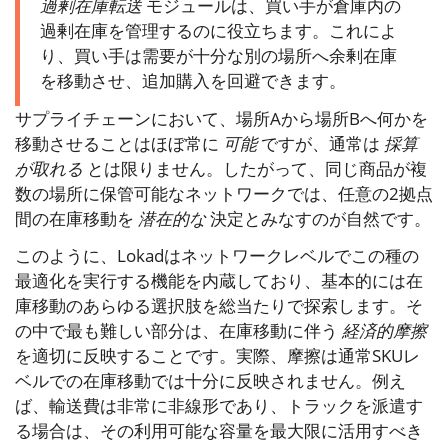
過剰在庫転送
モジュールは、買い手が倉庫内の
過剰在庫を管理するのに役立ちます。これによ
り、買い手は需要が十分な別の場所へ余剰在庫
を移動させ、追加購入を回避できます。
サプライチェーンにおいて、場所Aから場所Bへ何かを
移動させることはほぼ常に
可能
ですが、通常は
採算
が取れる
とは限りません。したがって、同じ商品が複
数の場所に保管可能なネットワークでは、任意の2拠点
間の在庫移動を
潜在的な
決定とみなすのが自然です。
このように、Lokadはネットワークレベルでこの種の
最適化を実行する機能を内蔵しており、基本的には在
庫移動のあらゆる選択肢を総当たりで探索します。そ
の中で最も難しい部分は、在庫移動に伴う
経済的摩擦
を適切に反映することです。実際、摩擦は通常SKUレ
ベルでの在庫移動では十分に反映されません。例え
ば、輸送費は非常に非線形であり、トラックを派遣す
る場合は、その利用可能な容量を最大限に活用すべき