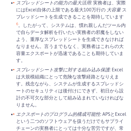
スプレッドシートの能力の最大活用
: 実務者は、実際
大容量
にはExcel自体の上限である最大100万行の
ス
プレッドシートを生成できることを期待しています
6
。したがって、システムは、慣れ親しんだツール内
で自らデータ解析を行いたい実務者の邪魔をしない
よう、重厚なスプレッドシートを生成できなければ
なりません。言うまでもなく、実務者はこれらの大
容量エクスポートが迅速であることも期待していま
す。
スプレッドシート攻撃に対する組み込み保護
: Excel
は大規模組織にとって危険な攻撃経路となりえま
す。残念ながら、システムが生成するスプレッドシ
ートのセキュリティは後付けにできず、初日から設
計の不可欠な部分として組み込まれていなければな
りません。
エクスポートのプログラム的構成可能性
: APSとExcel
という二つのソフトウェアを扱うだけでもサプライ
チェーンの実務者にとっては十分な苦労ですが、常