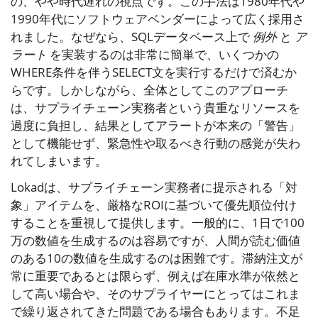
の、やや時代遅れの視点です。この手法は1980年代や
1990年代にソフトウェアベンダーによって広く採用さ
れました。なぜなら、SQLデータベース上で
例外
と
ア
ラート
を実装するのは非常に簡単で、いくつかの
WHERE条件を伴うSELECT文を実行するだけで済むか
らです。しかしながら、全体としてこのアプローチ
は、サプライチェーン実務者という貴重なリソースを
過度に負担し、結果としてアラートが本来の「警告」
として機能せず、緊急性や取るべき行動の感覚が失わ
れてしまいます。
Lokadは、サプライチェーン実務者に提示される「対
象」アイテムを、厳格なROIに基づいて優先順位付け
することを重視して提供します。一般的に、1日で100
万の数値を生成するのは容易ですが、人間が読む価値
のある10の数値を生成するのは困難です。滞納注文が
常に重要であるとは限らず、例えば在庫水準が依然と
して高い場合や、そのサプライヤーにとってはこれま
で繰り返されてきた問題である場合もあります。不足