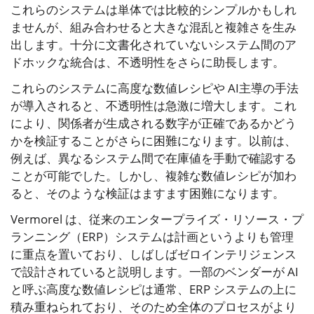
これらのシステムは単体では比較的シンプルかもしれ
ませんが、組み合わせると大きな混乱と複雑さを生み
出します。十分に文書化されていないシステム間のア
ドホックな統合は、不透明性をさらに助長します。
これらのシステムに高度な数値レシピや AI主導の手法
が導入されると、不透明性は急激に増大します。これ
により、関係者が生成される数字が正確であるかどう
かを検証することがさらに困難になります。以前は、
例えば、異なるシステム間で在庫値を手動で確認する
ことが可能でした。しかし、複雑な数値レシピが加わ
ると、そのような検証はますます困難になります。
Vermorel は、従来のエンタープライズ・リソース・プ
ランニング（ERP）システムは計画というよりも管理
に重点を置いており、しばしばゼロインテリジェンス
で設計されていると説明します。一部のベンダーが AI
と呼ぶ高度な数値レシピは通常、ERP システムの上に
積み重ねられており、そのため全体のプロセスがより