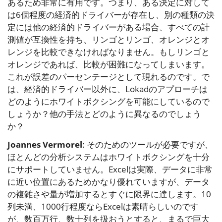
あるため非常に有用です。つまり、ある決定に対して
は6個程度の経済的ドライバーが存在し、別の種類の決
定には他の経済的ドライバーがある場合、すべての計
測値が互換性を持ち、リンゴとリンゴ、オレンジとオ
レンジを比較できなければなりません。もしリンゴと
オレンジであれば、比較が困難になってしまいます。
これが誤差のパーセンテージとして現れるのです。で
は、経済的ドライバー以外に、Lokadのアプローチは
どのようにホワイトボクシングを可能にしているので
しょうか？他の手法とどのように異なるのでしょう
か？
Joannes Vermorel
: そのためのツールが必要ですが、
ほとんどの分析システムはホワイトボクシングを十分
にサポートしていません。Excelは実際、データに非常
に近い位置にあるためかなり優れていますが、データ
の複雑さや量が増加するとすぐに限界に達します。10
列未満、1000行程度ならExcelは素晴らしいのです
が、数百万行、数十列を扱おうとすると、まるで巨大