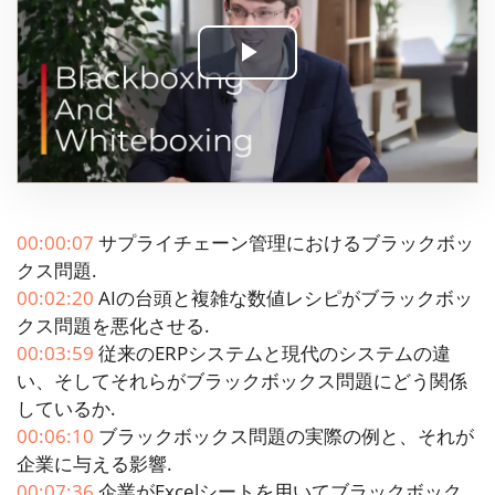
Play
Video
00:00:07
サプライチェーン管理におけるブラックボッ
クス問題.
00:02:20
AIの台頭と複雑な数値レシピがブラックボッ
クス問題を悪化させる.
00:03:59
従来のERPシステムと現代のシステムの違
い、そしてそれらがブラックボックス問題にどう関係
しているか.
00:06:10
ブラックボックス問題の実際の例と、それが
企業に与える影響.
00:07:36
企業がExcelシートを用いてブラックボック