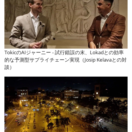
TokicのAIジャーニー - 試行錯誤の末、Lokadとの効率
的な予測型サプライチェーン実現（Josip Kelavaとの対
談）