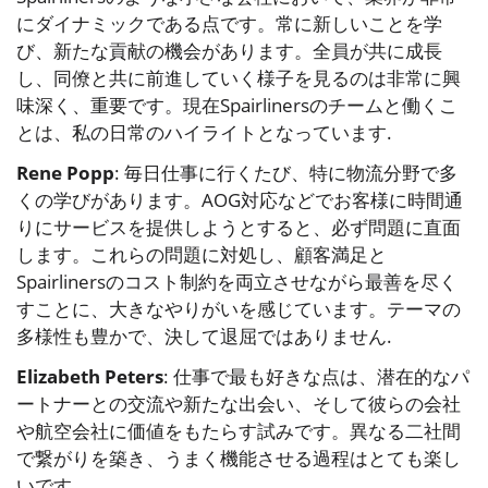
にダイナミックである点です。常に新しいことを学
び、新たな貢献の機会があります。全員が共に成長
し、同僚と共に前進していく様子を見るのは非常に興
味深く、重要です。現在Spairlinersのチームと働くこ
とは、私の日常のハイライトとなっています.
Rene Popp
: 毎日仕事に行くたび、特に物流分野で多
くの学びがあります。AOG対応などでお客様に時間通
りにサービスを提供しようとすると、必ず問題に直面
します。これらの問題に対処し、顧客満足と
Spairlinersのコスト制約を両立させながら最善を尽く
すことに、大きなやりがいを感じています。テーマの
多様性も豊かで、決して退屈ではありません.
Elizabeth Peters
: 仕事で最も好きな点は、潜在的なパ
ートナーとの交流や新たな出会い、そして彼らの会社
や航空会社に価値をもたらす試みです。異なる二社間
で繋がりを築き、うまく機能させる過程はとても楽し
いです.