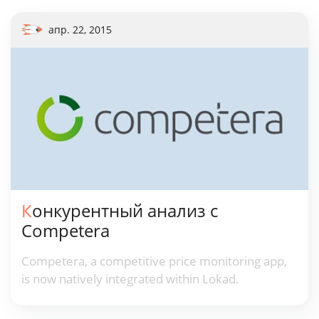
апр. 22, 2015
Конкурентный анализ с
Competera
Competera, a competitive price monitoring app,
is now natively integrated within Lokad.