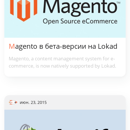
Magento в бета-версии на Lokad
Magento, a content management system for e-
commerce, is now natively supported by Lokad.
июн. 23, 2015