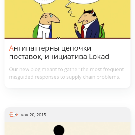
Антипаттерны цепочки
поставок, инициатива Lokad
Our new blog meant to gather the most frequent
misguided responses to supply chain problems.
мая 20, 2015