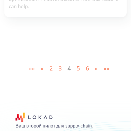
can help.
««
«
2
3
4
5
6
»
»»
Ваш второй пилот для supply chain.