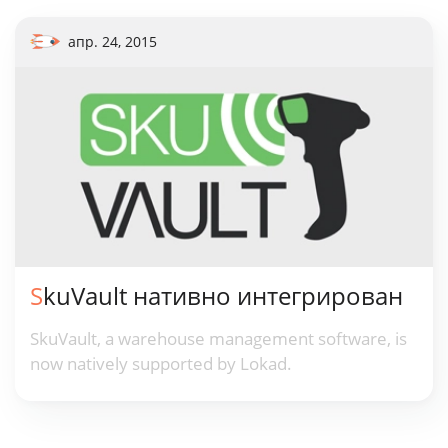
апр. 24, 2015
SkuVault нативно интегрирован
SkuVault, a warehouse management software, is
now natively supported by Lokad.