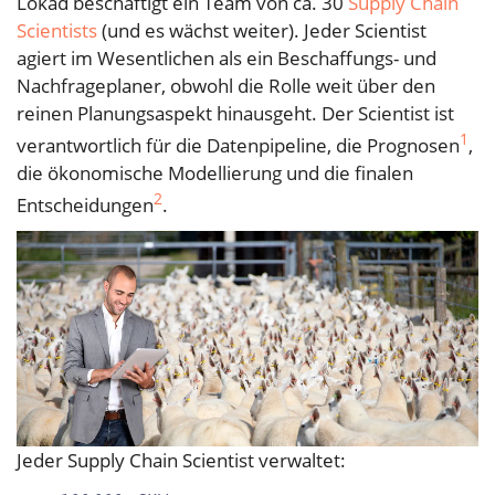
Lokad beschäftigt ein Team von ca. 30
Supply Chain
Scientists
(und es wächst weiter). Jeder Scientist
agiert im Wesentlichen als ein Beschaffungs- und
Nachfrageplaner, obwohl die Rolle weit über den
reinen Planungsaspekt hinausgeht. Der Scientist ist
1
verantwortlich für die Datenpipeline, die Prognosen
,
die ökonomische Modellierung und die finalen
2
Entscheidungen
.
Jeder Supply Chain Scientist verwaltet: