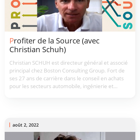
Profiter de la Source (avec
Christian Schuh)
Christian SCHUH est directeur général et associé
principal chez Boston Consulting Group. Fort de
ses 27 ans de carrière dans le conseil en achats
pour les secteurs automobile, ingénierie et
défense, il est convaincu que le facteur le plus
important de la réussite d'une entreprise,
aujourd'hui comme demain, est la relation étroite
entre une société et ses fournisseurs.
août 2, 2022