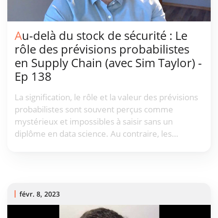
Au-delà du stock de sécurité : Le
rôle des prévisions probabilistes
en Supply Chain (avec Sim Taylor) -
Ep 138
La signification, le rôle et la valeur des prévisions
probabilistes sont souvent perçus comme
mystérieux et impossibles à saisir sans un
diplôme en data science. Au contraire, les
prévisions probabilistes sont plutôt intuitives,
comme nous l'avons discuté avec notre invité,
Sim Taylor.
févr. 8, 2023