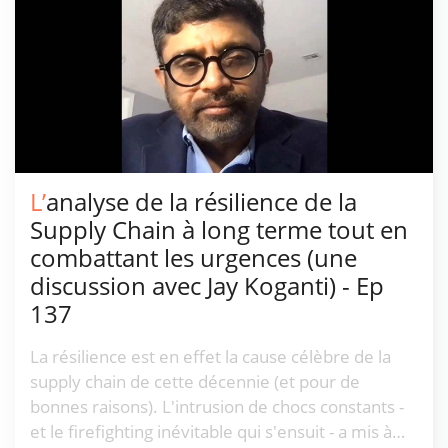
L’analyse de la résilience de la
Supply Chain à long terme tout en
combattant les urgences (une
discussion avec Jay Koganti) - Ep
137
La résilience est en effet la cause célèbre de la
supply chain de cette décennie (et pour de
bonnes raisons). L'intrusion de chocs constants -
et le firefighting inévitable qui s'ensuit - a mis à