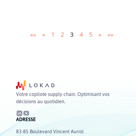
basées sur des politiques et les prévisions
ponctuelles, et de la manière dont celles-ci
peuvent être utilisées pour optimiser ces
décisions catch-22.
««
«
1
2
3
4
5
»
»»
Votre copilote supply chain. Optimisant vos
décisions au quotidien.
ADRESSE
83-85 Boulevard Vincent Auriol