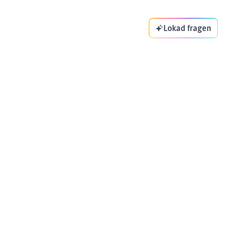
Lokad fragen
Ihr Supply-Chain-Copilot. Optimiert Ihre
Entscheidungen jeden Tag.
ADRESSE
83-85 Boulevard Vincent Auriol