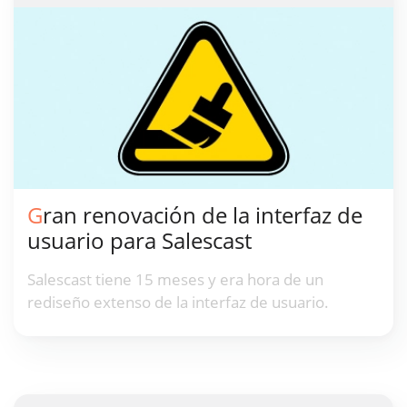
Gran renovación de la interfaz de
usuario para Salescast
Salescast tiene 15 meses y era hora de un
rediseño extenso de la interfaz de usuario.