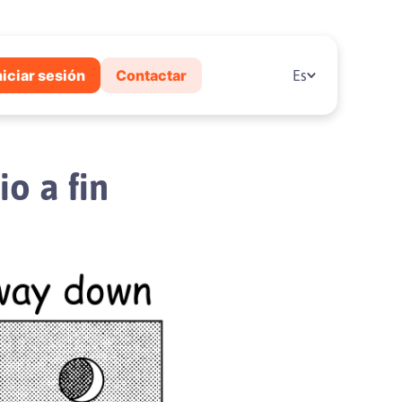
niciar sesión
Contactar
Es
o a fin