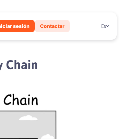
niciar sesión
Contactar
Es
y Chain