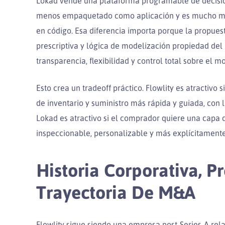
Lokad vende una plataforma programable de decisi
menos empaquetado como aplicación y es mucho más 
en código. Esa diferencia importa porque la propuest
prescriptiva y lógica de modelización propiedad del
transparencia, flexibilidad y control total sobre el m
Esto crea un tradeoff práctico. Flowlity es atractivo
de inventario y suministro más rápida y guiada, con l
Lokad es atractivo si el comprador quiere una capa 
inspeccionable, personalizable y más explícitament
Historia Corporativa, P
Trayectoria De M&A
Flowlity sigue siendo una empresa post-Series-A r