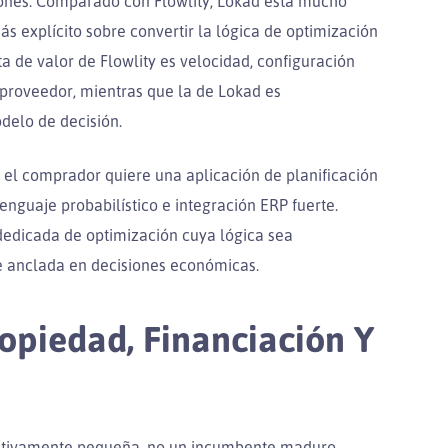
ones. Comparado con Flowlity, Lokad está mucho
explícito sobre convertir la lógica de optimización
a de valor de Flowlity es velocidad, configuración
 proveedor, mientras que la de Lokad es
odelo de decisión.
 si el comprador quiere una aplicación de planificación
enguaje probabilístico e integración ERP fuerte.
dedicada de optimización cuya lógica sea
e anclada en decisiones económicas.
ropiedad, Financiación Y
elativamente pequeña, no un incumbente maduro.