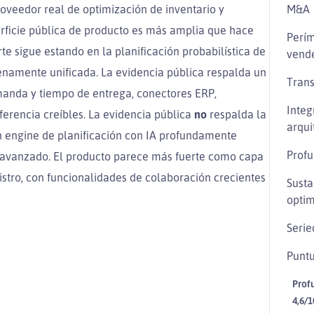
roveedor real de optimización de inventario y
M&A
perficie pública de producto es más amplia que hace
Perím
e sigue estando en la planificación probabilística de
vend
lenamente unificada. La evidencia pública respalda un
Trans
manda y tiempo de entrega, conectores ERP,
Integ
eferencia creíbles. La evidencia pública
no
respalda la
arqui
n engine de planificación con IA profundamente
Profu
avanzado. El producto parece más fuerte como capa
stro, con funcionalidades de colaboración crecientes
Susta
optim
Serie
Puntu
Prof
4,6/1