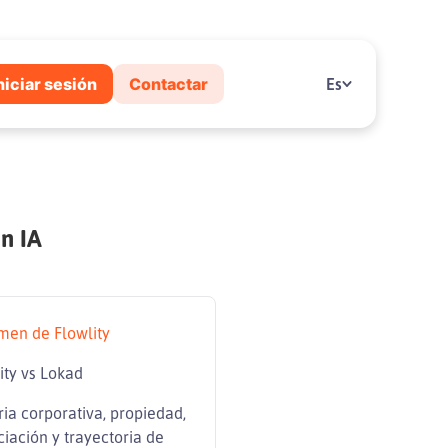
niciar sesión
Contactar
Es
n IA
men de Flowlity
ity vs Lokad
ria corporativa, propiedad,
ciación y trayectoria de