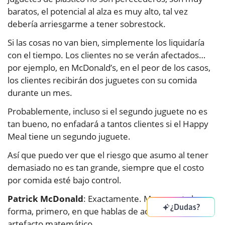
baratos, el potencial al alza es muy alto, tal vez
debería arriesgarme a tener sobrestock.
Si las cosas no van bien, simplemente los liquidaría
con el tiempo. Los clientes no se verán afectados…
por ejemplo, en McDonald’s, en el peor de los casos,
los clientes recibirán dos juguetes con su comida
durante un mes.
Probablemente, incluso si el segundo juguete no es
tan bueno, no enfadará a tantos clientes si el Happy
Meal tiene un segundo juguete.
Así que puedo ver que el riesgo que asumo al tener
demasiado no es tan grande, siempre que el costo
por comida esté bajo control.
Patrick McDonald
: Exactamente. Me encanta la
¿Dudas?
forma, primero, en que hablas de accuracy como un
artefacto matemático.