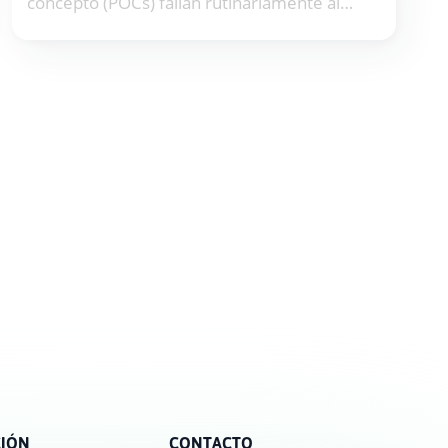
concepto (POCs) fallan rutinariamente al
intentar iniciativas de Supply Chain
Quantitativa porque los problemas se
desplazan en lugar de resolverse.
CIÓN
CONTACTO