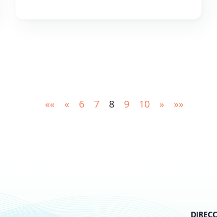
situaciones requieren una inspección de todo
el historial de pedidos y movimientos de
stock de la empresa.
««
«
6
7
8
9
10
»
»»
DIREC