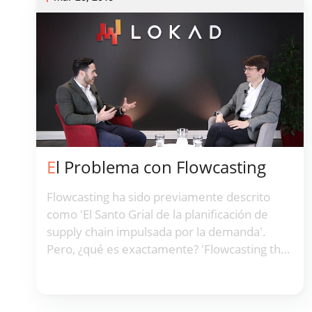
El Problema con Flowcasting
Flowcasting ha sido previamente descrito
como 'El Santo Grial de la planificación de
supply chain impulsada por la demanda'.
Pero, ¿qué es exactamente? 'Flowcasting the
Retail Supply Chain', un libro publicado en
2006, presenta una serie de técnicas que
pretendían revolucionar la industria