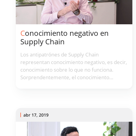
Conocimiento negativo en
Supply Chain
Los antipatrónes de Supply Chain
representan conocimiento negativo, es decir,
conocimiento sobre lo que no funciona.
Sorprendentemente, el conocimiento
negativo tiende a ser más robusto y
duradero que su contraparte positiva, es
decir, conocimiento sobre lo que sí funciona.
abr 17, 2019