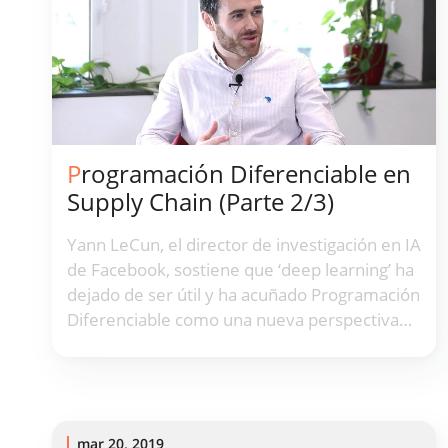
Programación Diferenciable en
Supply Chain (Parte 2/3)
Yann LeCun, el director de investigación en IA
de Facebook, sostiene que ‘deep learning’ ha
dejado de ser útil y ha acuñado Programación
Diferenciable como una nueva perspectiva
de machine learning. En particular, esta
perspectiva demuestra ser de suma
relevancia para abordar los desafíos de
supply chain.
mar 20, 2019