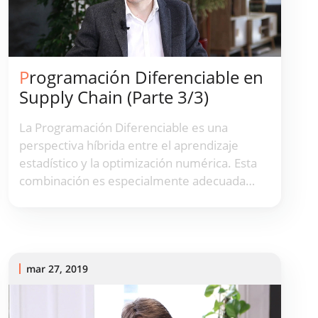
Programación Diferenciable en
Supply Chain (Parte 3/3)
La Programación Diferenciable es una
perspectiva híbrida entre el aprendizaje
estadístico y la optimización numérica. Esta
combinación es especialmente adecuada
para ofrecer optimización predictiva para
supply chains, que también requieren una
combinación de aprendizaje y optimización.
mar 27, 2019