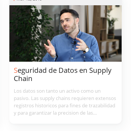
Seguridad de Datos en Supply
Chain
Los datos son tanto un activo como un
pasivo. Las supply chains requieren extensos
registros historicos para fines de trazabilidad
y para garantizar la precision de las
previsiones de demanda. Sin embargo, las
filtraciones de datos son eventos