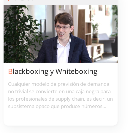
LokadTV intentamos averiguar si este
método realmente funciona en la práctica y
por qué.
Blackboxing y Whiteboxing
Cualquier modelo de previsión de demanda
no trivial se convierte en una caja negra para
los profesionales de supply chain, es decir, un
subsistema opaco que produce números
difíciles de entender y de cuestionar.
Whiteboxing, como parte de la práctica de
Supply Chain Management, es la respuesta a