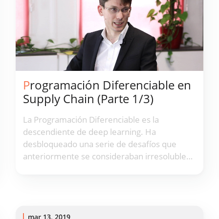
Programación Diferenciable en
Supply Chain (Parte 1/3)
La Programación Diferenciable es la
descendiente de deep learning. Ha
desbloqueado una serie de desafíos que
anteriormente se consideraban irresolubles
y ha allanado el camino para un progreso
considerable y resultados numéricos
superiores en el mundo de supply chains.
mar 13, 2019