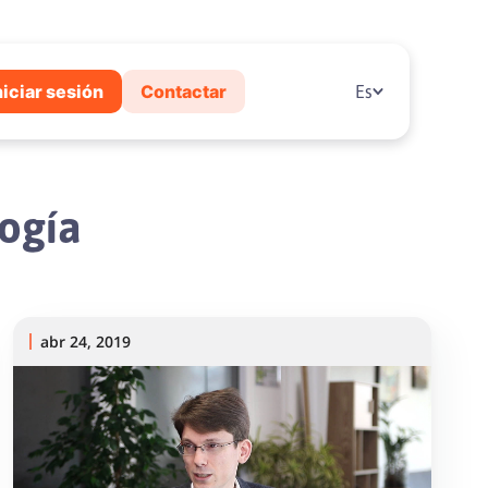
niciar sesión
Contactar
Es
logía
abr 24, 2019