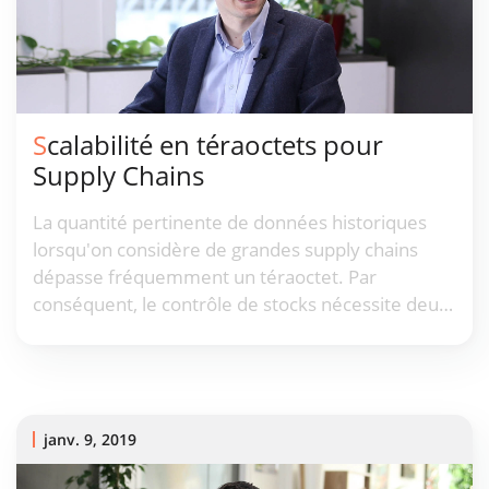
Scalabilité en téraoctets pour
Supply Chains
La quantité pertinente de données historiques
lorsqu'on considère de grandes supply chains
dépasse fréquemment un téraoctet. Par
conséquent, le contrôle de stocks nécessite deux
types distincts de logiciels : des logiciels
transactionnels (par exemple, un ERP) pour gérer
les ressources, et des logiciels prédictifs (par
exemple, Lokad) pour optimiser les ressources.
janv. 9, 2019