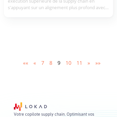
exécution supérieure de la supply chain en
s'appuyant sur un alignement plus profond avec
d'autres divisions au-delà de la supply chain -
notamment les ventes, la finance et la
production. Malgré les affirmations de nombreux
fournisseurs selon lesquelles les entreprises les
plus performantes opèrent sous S&OP, la plupart
des mises en œuvre souffrent de défauts
similaires, intrinsèques à la nature même du
S&OP.
««
«
7
8
9
10
11
»
»»
Votre copilote supply chain. Optimisant vos