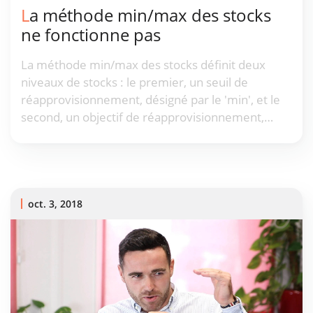
La méthode min/max des stocks
ne fonctionne pas
La méthode min/max des stocks définit deux
niveaux de stocks : le premier, un seuil de
réapprovisionnement, désigné par le 'min', et le
second, un objectif de réapprovisionnement,
désigné par le 'max'. Pourtant, malgré sa
popularité, cette méthode ne convient pas à la
plupart des supply chains modernes.
oct. 3, 2018