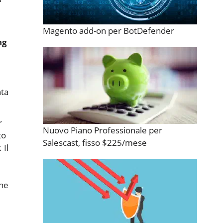
Magento add-on per BotDefender
ng
nta
r
Nuovo Piano Professionale per
to
Salescast, fisso $225/mese
. Il
one