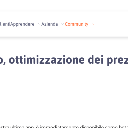
lienti
Apprendere
Azienda
Community
to, ottimizzazione dei pre
nostra ultima app, è immediatamente disponibile come bet