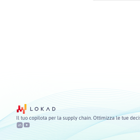
Il tuo copilota per la supply chain. Ottimizza le tue deci