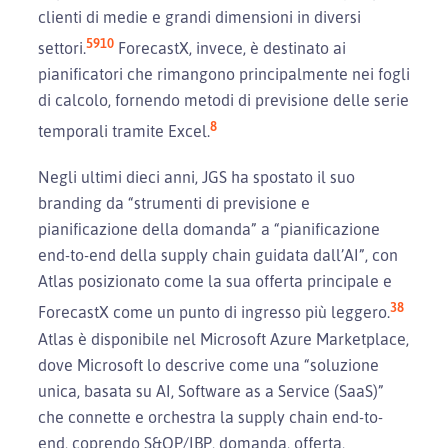
clienti di medie e grandi dimensioni in diversi
5
9
10
settori.
ForecastX, invece, è destinato ai
pianificatori che rimangono principalmente nei fogli
di calcolo, fornendo metodi di previsione delle serie
8
temporali tramite Excel.
Negli ultimi dieci anni, JGS ha spostato il suo
branding da “strumenti di previsione e
pianificazione della domanda” a “pianificazione
end-to-end della supply chain guidata dall’AI”, con
Atlas posizionato come la sua offerta principale e
3
8
ForecastX come un punto di ingresso più leggero.
Atlas è disponibile nel Microsoft Azure Marketplace,
dove Microsoft lo descrive come una “soluzione
unica, basata su AI, Software as a Service (SaaS)”
che connette e orchestra la supply chain end-to-
end, coprendo S&OP/IBP, domanda, offerta,