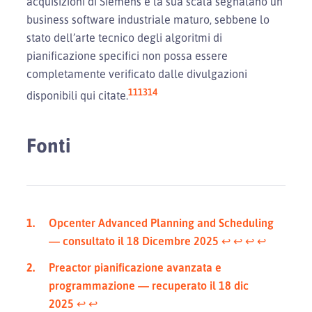
acquisizioni di Siemens e la sua scala segnalano un
business software industriale maturo, sebbene lo
stato dell’arte tecnico degli algoritmi di
pianificazione specifici non possa essere
completamente verificato dalle divulgazioni
11
13
14
disponibili qui citate.
Fonti
Opcenter Advanced Planning and Scheduling
— consultato il 18 Dicembre 2025
↩︎
↩︎
↩︎
↩︎
Preactor pianificazione avanzata e
programmazione — recuperato il 18 dic
2025
↩︎
↩︎