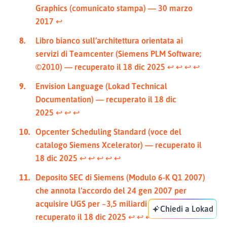
Graphics (comunicato stampa) — 30 marzo
2017
↩︎
Libro bianco sull’architettura orientata ai
servizi di Teamcenter (Siemens PLM Software;
©2010) — recuperato il 18 dic 2025
↩︎
↩︎
↩︎
↩︎
Envision Language (Lokad Technical
Documentation) — recuperato il 18 dic
2025
↩︎
↩︎
↩︎
Opcenter Scheduling Standard (voce del
catalogo Siemens Xcelerator) — recuperato il
18 dic 2025
↩︎
↩︎
↩︎
↩︎
↩︎
Deposito SEC di Siemens (Modulo 6-K Q1 2007)
che annota l’accordo del 24 gen 2007 per
acquisire UGS per ~3,5 miliardi di USD —
Chiedi a Lokad
recuperato il 18 dic 2025
↩︎
↩︎
↩︎