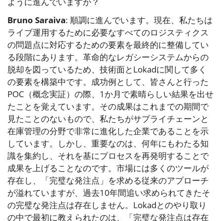
ように進んでいますか？
Bruno Saraiva
: 順調に進んでいます。現在、私たちは
ライブ運用するために必要なすべてのロジスティクス
の問題点に対応するための要素を最終的に整備してい
る段階にあります。革命的なレガシーシステムからの
脱却を図っているため、技術面とLokadに関して多く
の要素を構築中です。成功例として、皆さんと行った
POC（概念実証）の際、1か月で素晴らしい結果を出せ
たことを覚えています。その成果はこれまでの期間で
見たことのないもので、私たちがサプライチェーンと
在庫管理の分野で非常に進化した企業であることを示
しています。しかし、重要なのは、何年にもわたる知
識を集約し、それを基にプロセスを再発明することで
成果を上げることなのです。市場には多くのツールが
存在し、「完璧な発注点」を求める従来のアプローチ
が溢れていますが、過去10年間追い求められてきたそ
の完璧な発注点は存在しません。Lokadとのやり取り
の中で最初に教えられたのは、「完璧な発注点は存在