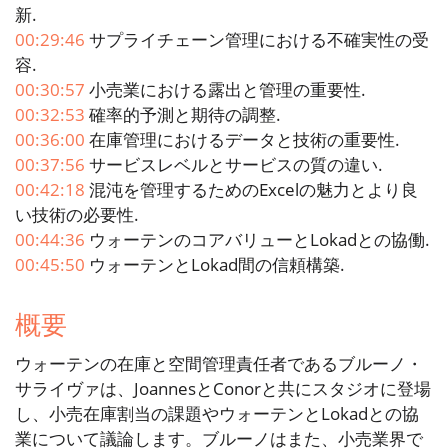
新.
00:29:46
サプライチェーン管理における不確実性の受
容.
00:30:57
小売業における露出と管理の重要性.
00:32:53
確率的予測と期待の調整.
00:36:00
在庫管理におけるデータと技術の重要性.
00:37:56
サービスレベルとサービスの質の違い.
00:42:18
混沌を管理するためのExcelの魅力とより良
い技術の必要性.
00:44:36
ウォーテンのコアバリューとLokadとの協働.
00:45:50
ウォーテンとLokad間の信頼構築.
概要
ウォーテンの在庫と空間管理責任者であるブルーノ・
サライヴァは、JoannesとConorと共にスタジオに登場
し、小売在庫割当の課題やウォーテンとLokadとの協
業について議論します。ブルーノはまた、小売業界で