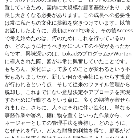
置しているため、国内に大規模な顧客基盤があり、成
長し大きくなる必要があります。この成長への必要性
は常に私たちの文化に挑戦を突きつけています。以前
お話ししたように、最初はExcelで考え、その後Access
で考え始めたのは、何のためにこれを行っているの
か、どのように行うべきかについての不安があったか
らです。興味深いのは、LokadのプログラムがWorten
に導入された際、皆が非常に興奮していたことです。
もちろん、変化によって多くのことが変わるという不
安もありましたが、新しい何かを会社にもたらす投資
が行われるという点、そして従来のファイル管理から
脱却し、これまでにない意思決定やアプローチを実現
するために行動するという点に、多くの期待が寄せら
れました。さらに、人々はそれに伴い進化し、単なる
事務作業や署名、棚に物を置くといった作業から、マ
ネージャーとしての管理手法を獲得し、どのように、
なぜそれを行い、どんな財務的利益を得て、顧客がど