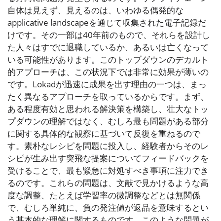
自体は見えず、見えるのは、いわゆる偶発的な
applicative landscapeを通じて収集された電子記録だ
けです。その一部は40年前のもので、それらを設計し
た人々はすでに退職しているか、あるいは亡くなって
いる可能性があります。このトップダウンのデカルト
的アプローチは、この状況下では非常に効果が薄いの
です。Lokadが迅速に成果を出す理由の一つは、まっ
たく異なるアプローチを取っているからです。まず、
ある程度有効と思われる解決策を構築し、壮大なトッ
プダウンの理解ではなく、むしろ最も問題がある部分
に関する具体的な観察に基づいて反復を重ねるので
す。素朴なレシピを問題に投入し、経験者からそのレ
シピが生み出す突飛な提案についてフィードバックを
受けることで、最も緊急に対処すべき事項に注力でき
るのです。これらの問題は、文献で見かけるような高
度な調整、たとえば学習率の微調整などとは無関係
で、むしろ単純に、負の発注値が返品を意味するとい
う基本的な理解に関するものです。このような問題が