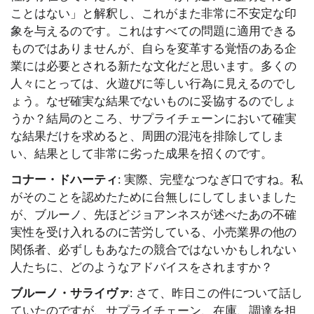
ことはない」と解釈し、これがまた非常に不安定な印
象を与えるのです。これはすべての問題に適用できる
ものではありませんが、自らを変革する覚悟のある企
業には必要とされる新たな文化だと思います。多くの
人々にとっては、火遊びに等しい行為に見えるのでし
ょう。なぜ確実な結果でないものに妥協するのでしょ
うか？結局のところ、サプライチェーンにおいて確実
な結果だけを求めると、周囲の混沌を排除してしま
い、結果として非常に劣った成果を招くのです。
コナー・ドハーティ
: 実際、完璧なつなぎ口ですね。私
がそのことを認めたために台無しにしてしまいました
が、ブルーノ、先ほどジョアンネスが述べたあの不確
実性を受け入れるのに苦労している、小売業界の他の
関係者、必ずしもあなたの競合ではないかもしれない
人たちに、どのようなアドバイスをされますか？
ブルーノ・サライヴァ
: さて、昨日この件について話し
ていたのですが、サプライチェーン、在庫、調達を担