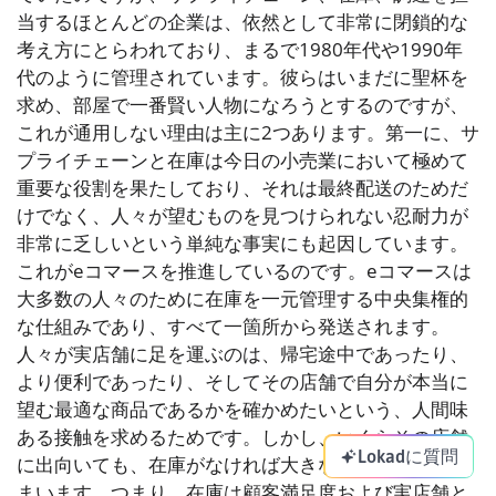
当するほとんどの企業は、依然として非常に閉鎖的な
考え方にとらわれており、まるで1980年代や1990年
代のように管理されています。彼らはいまだに聖杯を
求め、部屋で一番賢い人物になろうとするのですが、
これが通用しない理由は主に2つあります。第一に、サ
プライチェーンと在庫は今日の小売業において極めて
重要な役割を果たしており、それは最終配送のためだ
けでなく、人々が望むものを見つけられない忍耐力が
非常に乏しいという単純な事実にも起因しています。
これがeコマースを推進しているのです。eコマースは
大多数の人々のために在庫を一元管理する中央集権的
な仕組みであり、すべて一箇所から発送されます。
人々が実店舗に足を運ぶのは、帰宅途中であったり、
より便利であったり、そしてその店舗で自分が本当に
望む最適な商品であるかを確かめたいという、人間味
ある接触を求めるためです。しかし、いくらその店舗
Lokadに質問
に出向いても、在庫がなければ大きな失望を与えてし
まいます。つまり、在庫は顧客満足度および実店舗と