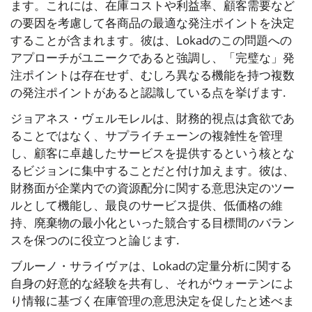
ます。これには、在庫コストや利益率、顧客需要など
の要因を考慮して各商品の最適な発注ポイントを決定
することが含まれます。彼は、Lokadのこの問題への
アプローチがユニークであると強調し、「完璧な」発
注ポイントは存在せず、むしろ異なる機能を持つ複数
の発注ポイントがあると認識している点を挙げます.
ジョアネス・ヴェルモレルは、財務的視点は貪欲であ
ることではなく、サプライチェーンの複雑性を管理
し、顧客に卓越したサービスを提供するという核とな
るビジョンに集中することだと付け加えます。彼は、
財務面が企業内での資源配分に関する意思決定のツー
ルとして機能し、最良のサービス提供、低価格の維
持、廃棄物の最小化といった競合する目標間のバラン
スを保つのに役立つと論じます.
ブルーノ・サライヴァは、Lokadの定量分析に関する
自身の好意的な経験を共有し、それがウォーテンによ
り情報に基づく在庫管理の意思決定を促したと述べま