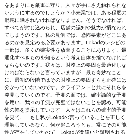
をあまりにも厳重に守り、人々が手にさえ触れられな
いようにするのでしょうか？小売業では、ある程度の
混沌に晒されなければなりません。そうでなければ、
すべてが封じ込められ、店舗の認知や魅力が損なわれ
てしまうのです。私の見解では、恐怖要素がどこにあ
るのかを見定める必要があります。Lokadのレシピの
一部は、多くの確実性を放棄することにあります。最
適化すべきものを知るという考え自体を捨てなければ
ならないのです。我々は、財務上の要因を最適化しな
ければならないと言っていますが、最も奇妙なこと
に、最初の段階ではその財務上の要因すらも正確には
分かっていないのです。クライアントと共にそれらを
発見していくのです。予測の面では、確率論的な予測
を用い、我々の予測が完璧ではないことを認め、可能
性の幅を提示しています。人々はこれらの確率的予測
を見て、「もし私がLokadの言っていることを正しく
理解しているなら、何が起ころうとも、常にその可能
性が存在していたので、Lokadが間違いと証明される