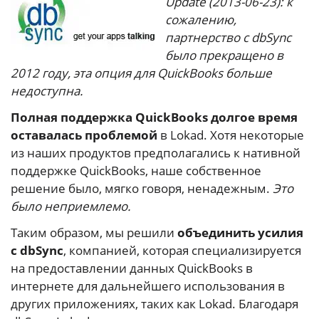
Update (2013-06-23): к
сожалению,
партнерство с dbSync
было прекращено в
2012 году, эта опция для QuickBooks больше
недоступна.
Полная поддержка QuickBooks долгое время
оставалась проблемой
в Lokad. Хотя некоторые
из наших продуктов предполагались к нативной
поддержке QuickBooks, наше собственное
решение было, мягко говоря, ненадежным.
Это
было неприемлемо.
Таким образом, мы решили
объединить усилия
с dbSync
, компанией, которая специализируется
на предоставлении данных QuickBooks в
интернете для дальнейшего использования в
других приложениях, таких как Lokad. Благодаря