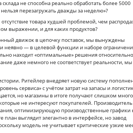
 склада не способна реально обработать более 5000
к нельзя перезагружать дважды за неделю»?
 отсутствие товара худшей проблемой, чем распрода
ом выражении, и для каких продуктов?
онный движок в цепочку поставок, мы вынуждены
или неявно — в целевой функции и наборе ограничени
тельно находит «оптимальные» решения относительн
вание даже немного не соответствует реальности, мы
 истории. Ритейлер внедряет новую систему пополне
ровень сервиса» с учётом затрат на запасы и логистик
щается, но магазины в итоге получают слишком много
которые не интересуют покупателей. Производитель
вания, оптимизирующую производственные графики 
 план выглядит элегантно в интерфейсе, но завод
скольку модель не учитывает критические узкие ме