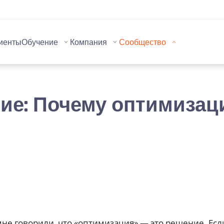
иенты
Обучение
Компания
Сообщество
е: Почему оптимизац
не говорили, что «оптимизация» — это решение. Есл