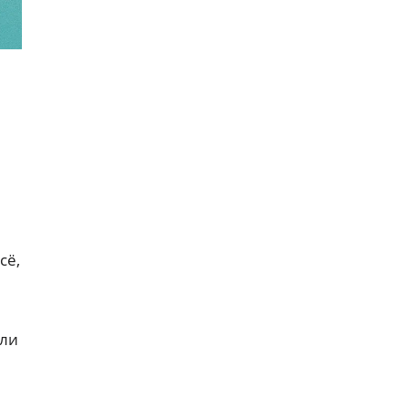
сё,
Или