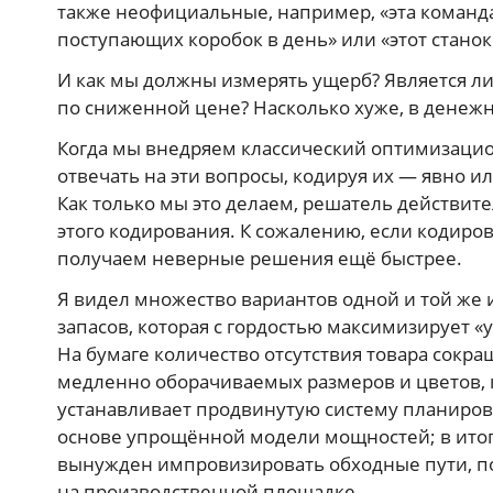
также неофициальные, например, «эта команда
поступающих коробок в день» или «этот стано
И как мы должны измерять ущерб? Является ли
по сниженной цене? Насколько хуже, в денежн
Когда мы внедряем классический оптимизаци
отвечать на эти вопросы, кодируя их — явно 
Как только мы это делаем, решатель действи
этого кодирования. К сожалению, если кодиро
получаем неверные решения ещё быстрее.
Я видел множество вариантов одной и той же
запасов, которая с гордостью максимизирует «у
На бумаге количество отсутствия товара сокра
медленно оборачиваемых размеров и цветов, 
устанавливает продвинутую систему планиро
основе упрощённой модели мощностей; в итоге
вынужден импровизировать обходные пути, по
на производственной площадке.