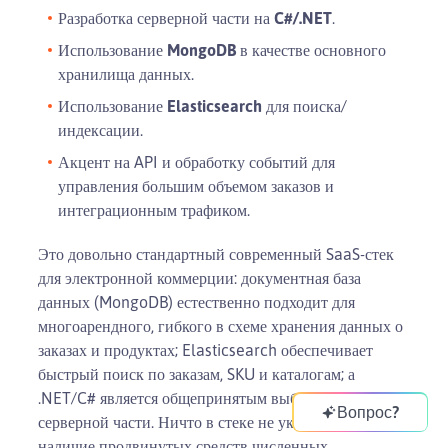
Разработка серверной части на
C#/.NET
.
Использование
MongoDB
в качестве основного
хранилища данных.
Использование
Elasticsearch
для поиска/
индексации.
Акцент на API и обработку событий для
управления большим объемом заказов и
интеграционным трафиком.
Это довольно стандартный современный SaaS-стек
для электронной коммерции: документная база
данных (MongoDB) естественно подходит для
многоарендного, гибкого в схеме хранения данных о
заказах и продуктах; Elasticsearch обеспечивает
быстрый поиск по заказам, SKU и каталогам; а
.NET/C# является общепринятым выбором для
Вопрос?
серверной части. Ничто в стеке не указывает на
наличие продвинутых средств численных