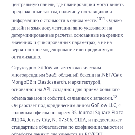
центральную панель, где планировщики могут видеть
предложенные заказы, наличие у поставщиков и
10
11
информацию о стоимости в одном месте.
Однако
дизайн и язык документации явно указывают на
детерминированные расчеты, основанные на средних
значениях и фиксированных параметрах, а не на
вероятностное моделирование или продвинутую
оптимизацию.
Структурно Goflow является классическим
многоарендным SaaS: облачный бекенд на .NET/C# с
MongoDB и Elasticsearch, и архитектурой,
основанной на API, созданной для приема большого
12
объема заказов и событий, связанных с запасами.
Он работает под юридическим лицом GoFlow LLC, с
головным офисом по адресу 35 Journal Square Plaza
#1104, Jersey City, NJ 07306, США, и предоставляет
стандартные обязательства по конфиденциальности и
обработке данных для клиентов из ЕС/ЕЭП