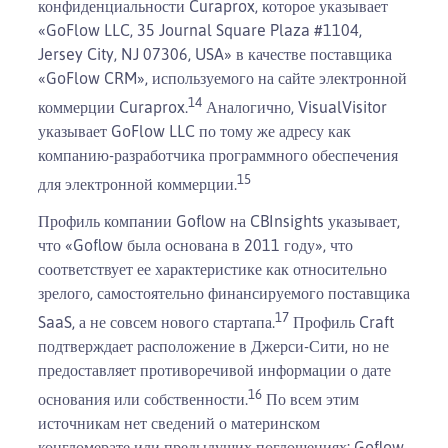
конфиденциальности Curaprox, которое указывает
«GoFlow LLC, 35 Journal Square Plaza #1104,
Jersey City, NJ 07306, USA» в качестве поставщика
«GoFlow CRM», используемого на сайте электронной
14
коммерции Curaprox.
Аналогично, VisualVisitor
указывает GoFlow LLC по тому же адресу как
компанию-разработчика программного обеспечения
15
для электронной коммерции.
Профиль компании Goflow на CBInsights указывает,
что «Goflow была основана в 2011 году», что
соответствует ее характеристике как относительно
зрелого, самостоятельно финансируемого поставщика
17
SaaS, а не совсем нового стартапа.
Профиль Craft
подтверждает расположение в Джерси-Сити, но не
предоставляет противоречивой информации о дате
16
основания или собственности.
По всем этим
источникам нет сведений о материнском
конгломерате или предыдущих поглощениях; Goflow,