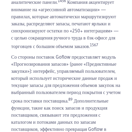
1
4
5
6
аналитические панели.
Компания акцентирует
внимание на «агрессивной автоматизации» —
правилах, которые автоматически маршрутизируют
заказы, распределяют запасы, печатают ярлыки и
синхронизируют остатки по «250+ интеграциям» —
с целью сокращения ручного труда в бэк-офисе для
1
5
6
7
торговцев с большим объемом заказов.
Со стороны поставок Goflow предоставляет модуль
«Прогнозирования запасов» (ранее «Предиктивные
закупки»): интерфейс, управляемый пользователем,
который использует исторические данные продаж и
текущие запасы для предложения объемов закупок на
выбранный пользователем период покрытия с учетом
8
9
срока поставки поставщика.
Дополнительные
функции, такие как поиск запасов и продукция
поставщиков, связывают эти предложения с
каталогом и потоками данных по запасам
поставщиков, эффективно превращая Goflow в