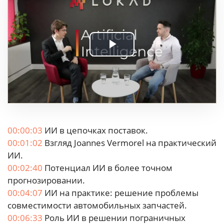
Play
Video
00:00:03
ИИ в цепочках поставок.
00:01:02
Взгляд Joannes Vermorel на практический
ИИ.
00:02:40
Потенциал ИИ в более точном
прогнозировании.
00:04:07
ИИ на практике: решение проблемы
совместимости автомобильных запчастей.
00:06:33
Роль ИИ в решении пограничных