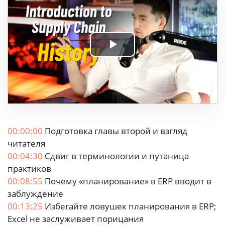
Play
Video
00:00:00
Подготовка главы второй и взгляд
читателя
00:04:30
Сдвиг в терминологии и путаница
практиков
00:08:55
Почему «планирование» в ERP вводит в
заблуждение
00:13:25
Избегайте ловушек планирования в ERP;
Excel не заслуживает порицания