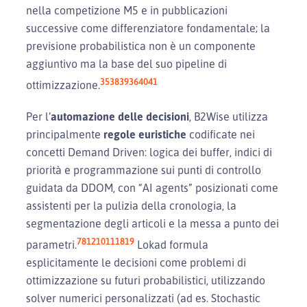
nella competizione M5 e in pubblicazioni
successive come differenziatore fondamentale; la
previsione probabilistica non è un componente
aggiuntivo ma la base del suo pipeline di
35
38
39
36
40
41
ottimizzazione.
Per l’
automazione delle decisioni
, B2Wise utilizza
principalmente
regole euristiche
codificate nei
concetti Demand Driven: logica dei buffer, indici di
priorità e programmazione sui punti di controllo
guidata da DDOM, con “AI agents” posizionati come
assistenti per la pulizia della cronologia, la
segmentazione degli articoli e la messa a punto dei
7
8
12
10
11
18
19
parametri.
Lokad formula
esplicitamente le decisioni come problemi di
ottimizzazione su futuri probabilistici, utilizzando
solver numerici personalizzati (ad es. Stochastic