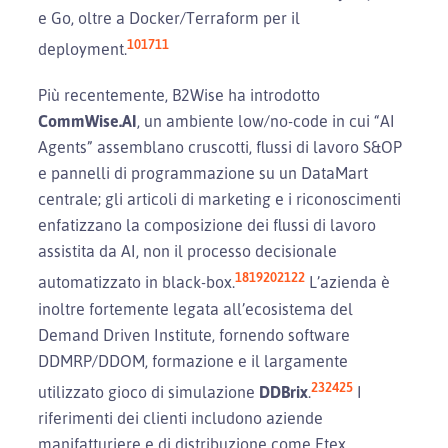
e Go, oltre a Docker/Terraform per il
10
17
11
deployment.
Più recentemente, B2Wise ha introdotto
CommWise.AI
, un ambiente low/no-code in cui “AI
Agents” assemblano cruscotti, flussi di lavoro S&OP
e pannelli di programmazione su un DataMart
centrale; gli articoli di marketing e i riconoscimenti
enfatizzano la composizione dei flussi di lavoro
assistita da AI, non il processo decisionale
18
19
20
21
22
automatizzato in black-box.
L’azienda è
inoltre fortemente legata all’ecosistema del
Demand Driven Institute, fornendo software
DDMRP/DDOM, formazione e il largamente
23
24
25
utilizzato gioco di simulazione
DDBrix
.
I
riferimenti dei clienti includono aziende
manifatturiere e di distribuzione come Etex,