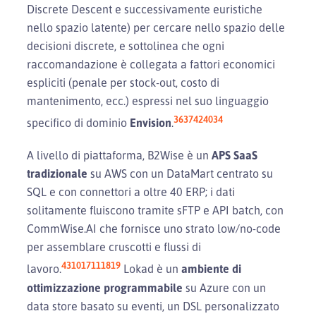
Discrete Descent e successivamente euristiche
nello spazio latente) per cercare nello spazio delle
decisioni discrete, e sottolinea che ogni
raccomandazione è collegata a fattori economici
espliciti (penale per stock-out, costo di
mantenimento, ecc.) espressi nel suo linguaggio
36
37
42
40
34
specifico di dominio
Envision
.
A livello di piattaforma, B2Wise è un
APS SaaS
tradizionale
su AWS con un DataMart centrato su
SQL e con connettori a oltre 40 ERP; i dati
solitamente fluiscono tramite sFTP e API batch, con
CommWise.AI che fornisce uno strato low/no-code
per assemblare cruscotti e flussi di
43
10
17
11
18
19
lavoro.
Lokad è un
ambiente di
ottimizzazione programmabile
su Azure con un
data store basato su eventi, un DSL personalizzato