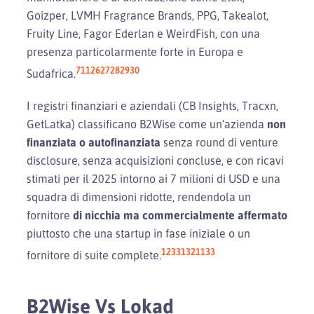
Goizper, LVMH Fragrance Brands, PPG, Takealot,
Fruity Line, Fagor Ederlan e WeirdFish, con una
presenza particolarmente forte in Europa e
7
11
26
27
28
29
30
Sudafrica.
I registri finanziari e aziendali (CB Insights, Tracxn,
GetLatka) classificano B2Wise come un’azienda
non
finanziata o autofinanziata
senza round di venture
disclosure, senza acquisizioni concluse, e con ricavi
stimati per il 2025 intorno ai 7 milioni di USD e una
squadra di dimensioni ridotte, rendendola un
fornitore
di nicchia ma commercialmente affermato
piuttosto che una startup in fase iniziale o un
1
2
3
31
32
11
33
fornitore di suite complete.
B2Wise Vs Lokad