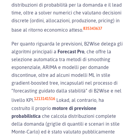
distribuzioni di probabilità per la domanda e il lead
time, oltre a solver numerici che valutano decisioni
discrete (ordini, allocazioni, produzione, pricing) in
8
35
34
36
37
base al ritorno economico atteso.
Per quanto riguarda le previsioni, B2Wise delega gli
algoritmi principali a
Forecast Pro
, che offre la
selezione automatica tra metodi di smoothing
esponenziale, ARIMA e modelli per domande
discontinue, oltre ad alcuni modelli ML in stile
gradient-boosted tree, incapsulati nel processo di
“forecasting guidato dalla stabilità” di B2Wise e nel
12
13
14
15
16
livello KPI.
Lokad, al contrario, ha
costruito il proprio
motore di previsione
probabilistica
che calcola distribuzioni complete
della domanda (griglie di quantili e scenari in stile
Monte-Carlo) ed è stato valutato pubblicamente