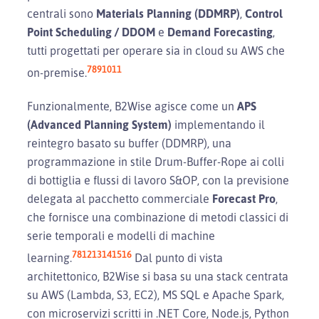
centrali sono
Materials Planning (DDMRP)
,
Control
Point Scheduling / DDOM
e
Demand Forecasting
,
tutti progettati per operare sia in cloud su AWS che
7
8
9
10
11
on-premise.
Funzionalmente, B2Wise agisce come un
APS
(Advanced Planning System)
implementando il
reintegro basato su buffer (DDMRP), una
programmazione in stile Drum-Buffer-Rope ai colli
di bottiglia e flussi di lavoro S&OP, con la previsione
delegata al pacchetto commerciale
Forecast Pro
,
che fornisce una combinazione di metodi classici di
serie temporali e modelli di machine
7
8
12
13
14
15
16
learning.
Dal punto di vista
architettonico, B2Wise si basa su una stack centrata
su AWS (Lambda, S3, EC2), MS SQL e Apache Spark,
con microservizi scritti in .NET Core, Node.js, Python