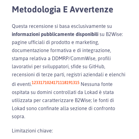
Metodologia E Avvertenze
Questa recensione si basa esclusivamente su
informazioni pubblicamente disponibili
su B2Wise:
pagine ufficiali di prodotto e marketing,
documentazione formativa e di integrazione,
stampa relativa a DDMRP/CommWise, profili
lavorativi per sviluppatori, sfide su GitHub,
recensioni di terze parti, registri aziendali e elenchi
1
2
3
31
7
10
24
17
11
18
19
13
15
di eventi.
Nessuna fonte
ospitata su domini controllati da Lokad è stata
utilizzata per caratterizzare B2Wise; le fonti di
Lokad sono confinate alla sezione di confronto
sopra.
Limitazioni chiave: