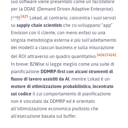
suo software viene presentato come un facilitatore
per la DDAE (Demand Driven Adaptive Enterprise).
24
25
[^^9]
Lokad, al contrario, concentra i suoi servizi
su
supply chain scientists
che co-sviluppano “app”
Envision con il cliente, con meno enfasi su una
singola metodologia esterna e più sull’adattamento
dei modelli a ciascun business e sulla misurazione
34
36
37
42
41
del ROI attraverso un quadro quantitativo.
In breve: B2Wise si legge meglio come una suite di
pianificazione
DDMRP-first con alcuni strumenti di
flusso di lavoro assistiti da AI
, mentre Lokad è un
motore di ottimizzazione probabilistico, incentrato
sul codice
il cui comportamento di pianificazione
non è vincolato da DDMRP ed è orientato
all’ottimizzazione economica piuttosto che
all’esecuzione basata sul buffer.