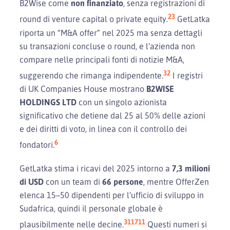
B2Wise come
non finanziato
, senza registrazioni di
2
3
round di venture capital o private equity.
GetLatka
riporta un “M&A offer” nel 2025 ma senza dettagli
su transazioni concluse o round, e l’azienda non
compare nelle principali fonti di notizie M&A,
32
suggerendo che rimanga indipendente.
I registri
di UK Companies House mostrano
B2WISE
HOLDINGS LTD
con un singolo azionista
significativo che detiene dal 25 al 50% delle azioni
e dei diritti di voto, in linea con il controllo dei
6
fondatori.
GetLatka stima i ricavi del 2025 intorno a
7,3 milioni
di USD
con un team di
66 persone
, mentre OfferZen
elenca 15–50 dipendenti per l’ufficio di sviluppo in
Sudafrica, quindi il personale globale è
31
17
11
plausibilmente nelle decine.
Questi numeri si