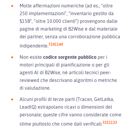
Molte affermazioni numeriche (ad es., “oltre
250 implementazioni”, “inventario gestito da
$15B”, “oltre 10.000 clienti”) provengono dalle
pagine di marketing di B2Wise e dal materiale
dei partner, senza una corroborazione pubblica
7
24
11
44
indipendente.
Non esiste
codice sorgente pubblico
per i
motori principali di pianificazione o per gli
agenti AI di B2Wise, né articoli tecnici peer-
reviewed che descrivano algoritmi o metriche
di valutazione.
Alcuni profili di terze parti (Tracxn, GetLatka,
LeadIQ) estrapolano ricavi o dimensioni del
personale; queste cifre vanno considerate come
3
31
11
33
stime piuttosto che come dati verificati.