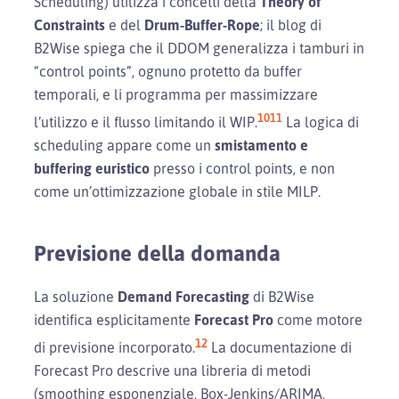
Scheduling) utilizza i concetti della
Theory of
Constraints
e del
Drum-Buffer-Rope
; il blog di
B2Wise spiega che il DDOM generalizza i tamburi in
“control points”, ognuno protetto da buffer
temporali, e li programma per massimizzare
10
11
l’utilizzo e il flusso limitando il WIP.
La logica di
scheduling appare come un
smistamento e
buffering euristico
presso i control points, e non
come un’ottimizzazione globale in stile MILP.
Previsione della domanda
La soluzione
Demand Forecasting
di B2Wise
identifica esplicitamente
Forecast Pro
come motore
12
di previsione incorporato.
La documentazione di
Forecast Pro descrive una libreria di metodi
(smoothing esponenziale, Box-Jenkins/ARIMA,