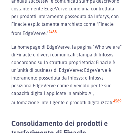
annuali successivi e comunicati stampa descrivono
costantemente EdgeVerve come una controllata
per prodotti interamente posseduta da Infosys, con
Finacle esplicitamente marchiato come “Finacle
2
4
5
8
from EdgeVerve.”
La homepage di EdgeVerve, la pagina “Who we are”
di Finacle e diversi comunicati stampa di Infosys
concordano sulla struttura proprietaria: Finacle è
un’unità di business di EdgeVerve; EdgeVerve è
interamente posseduta da Infosys; e Infosys
posiziona EdgeVerve come il veicolo per le sue
capacità digitali applicate in ambito AI,
4
5
8
9
automazione intelligente e prodotti digitalizzati.
Consolidamento dei prodotti e
trasferimento di Finacle