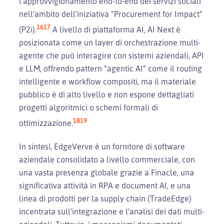
l’approvvigionamento end-to-end dei servizi sociali
nell’ambito dell’iniziativa “Procurement for Impact”
16
17
(P2i).
A livello di piattaforma AI, AI Next è
posizionata come un layer di orchestrazione multi-
agente che può interagire con sistemi aziendali, API
e LLM, offrendo pattern “agentic AI” come il routing
intelligente e workflow compositi, ma il materiale
pubblico è di alto livello e non espone dettagliati
progetti algoritmici o schemi formali di
18
19
ottimizzazione.
In sintesi, EdgeVerve è un fornitore di software
aziendale consolidato a livello commerciale, con
una vasta presenza globale grazie a Finacle, una
significativa attività in RPA e document AI, e una
linea di prodotti per la supply chain (TradeEdge)
incentrata sull’integrazione e l’analisi dei dati multi-