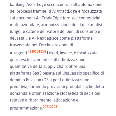
banking; AssistEdge si concentra sull’automazione
dei processi tramite RPA; XtractEdge è focalizzata
sul document AI; TradeEdge fornisce connettività
multi-aziendale, armonizzazione dei dati e analisi
lungo le catene del valore dei beni di consumo e
del retail; e AI Next agisce come piattaforma
trasversale per l’orchestrazione di
4
5
8
9
10
11
14
AI/agenti.
Lokad, invece, è focalizzata
quasi esclusivamente sull’ottimizzazione
quantitativa della supply chain: offre una
piattaforma SaaS basata sul linguaggio specifico di
dominio Envision (DSL) per l’ottimizzazione
predittiva, fornendo previsioni probabilistiche della
domanda e ottimizzazione stocastica di decisioni
relative a rifornimento, allocazione e
20
21
22
23
programmazione.