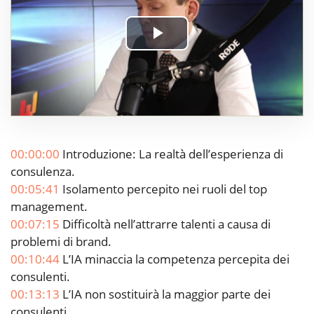
Play
Video
00:00:00
Introduzione: La realtà dell’esperienza di
consulenza.
00:05:41
Isolamento percepito nei ruoli del top
management.
00:07:15
Difficoltà nell’attrarre talenti a causa di
problemi di brand.
00:10:44
L’IA minaccia la competenza percepita dei
consulenti.
00:13:13
L’IA non sostituirà la maggior parte dei
consulenti.