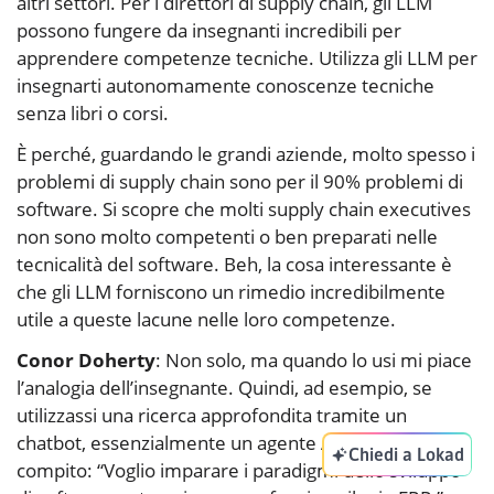
altri settori. Per i direttori di supply chain, gli LLM
possono fungere da insegnanti incredibili per
apprendere competenze tecniche. Utilizza gli LLM per
insegnarti autonomamente conoscenze tecniche
senza libri o corsi.
È perché, guardando le grandi aziende, molto spesso i
problemi di supply chain sono per il 90% problemi di
software. Si scopre che molti supply chain executives
non sono molto competenti o ben preparati nelle
tecnicalità del software. Beh, la cosa interessante è
che gli LLM forniscono un rimedio incredibilmente
utile a queste lacune nelle loro competenze.
Conor Doherty
: Non solo, ma quando lo usi mi piace
l’analogia dell’insegnante. Quindi, ad esempio, se
utilizzassi una ricerca approfondita tramite un
chatbot, essenzialmente un agente AI, e gli dessi il
Chiedi a Lokad
compito: “Voglio imparare i paradigmi dello sviluppo