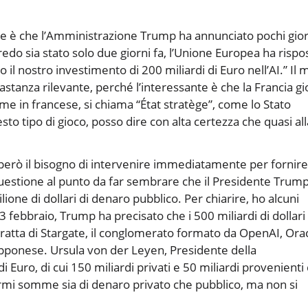
izie è che l’Amministrazione Trump ha annunciato pochi gior
credo sia stato solo due giorni fa, l’Unione Europea ha rispo
 il nostro investimento di 200 miliardi di Euro nell’AI.” Il 
stanza rilevante, perché l’interessante è che la Francia gi
me in francese, si chiama “État stratège”, come lo Stato
sto tipo di gioco, posso dire con alta certezza che quasi all
però il bisogno di intervenire immediatamente per fornir
questione al punto da far sembrare che il Presidente Trum
one di dollari di denaro pubblico. Per chiarire, ho alcuni
3 febbraio, Trump ha precisato che i 500 miliardi di dollari
 tratta di Stargate, il conglomerato formato da OpenAI, Ora
apponese. Ursula von der Leyen, Presidente della
Euro, di cui 150 miliardi privati e 50 miliardi provenienti
ormi somme sia di denaro privato che pubblico, ma non si