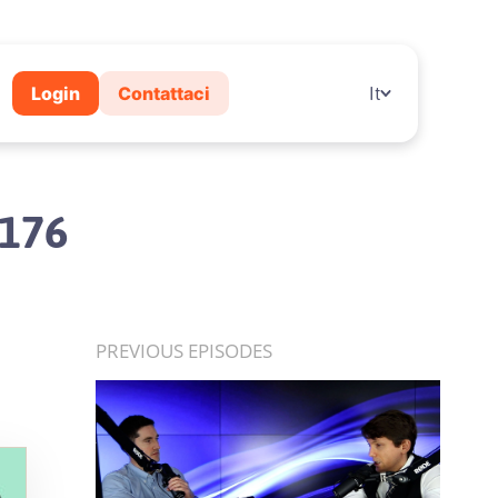
Login
Contattaci
It
 176
PREVIOUS EPISODES