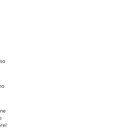
rso
no
one
o
rel