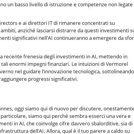
nno un basso livello di istruzione e competenze non legate
rectors e ai direttori IT di rimanere concentrati su
o ambiti, anziché lasciarsi distrarre da questi investimenti s
enti significativi nell’AI continueranno a emergere da sfor
lla recente frenesia degli investimenti in AI, mettendo in
i tali enormi impegni finanziari. Le intuizioni di Vermorel
overno nel guidare l’innovazione tecnologica, sottolineando
raggiungere progressi significativi.
annes, oggi siamo qui di nuovo per discutere, onestamente
n particolare, siamo qui perché sembra esserci una vera e
menti in AI, che coinvolge cifre davvero sbalorditive, sia di
frastruttura dell’AI. Allora, qual è il tuo parere a caldo su