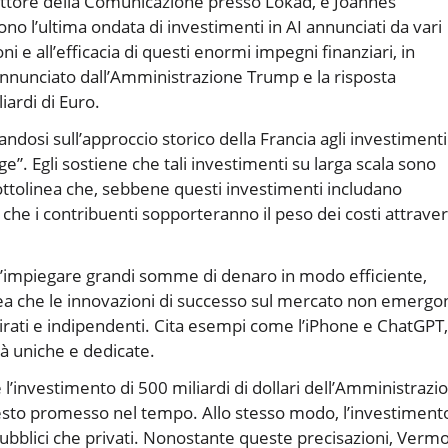
ettore della Comunicazione presso Lokad, e Joannes
 l’ultima ondata di investimenti in AI annunciati da vari
i e all’efficacia di questi enormi impegni finanziari, in
i annunciato dall’Amministrazione Trump e la risposta
ardi di Euro.
ndosi sull’approccio storico della Francia agli investimenti
ge”. Egli sostiene che tali investimenti su larga scala sono
sottolinea che, sebbene questi investimenti includano
à è che i contribuenti sopporteranno il peso dei costi attrave
ll’impiegare grandi somme di denaro in modo efficiente,
nea che le innovazioni di successo sul mercato non emergo
irati e indipendenti. Cita esempi come l’iPhone e ChatGPT,
tà uniche e dedicate.
l’investimento di 500 miliardi di dollari dell’Amministrazi
il resto promesso nel tempo. Allo stesso modo, l’investiment
blici che privati. Nonostante queste precisazioni, Vermo