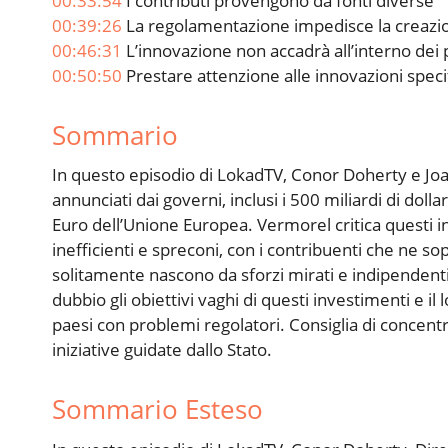
00:33:54
I contributi provengono da fonti diverse
00:39:26
La regolamentazione impedisce la creazion
00:46:31
L’innovazione non accadrà all’interno dei
00:50:50
Prestare attenzione alle innovazioni speci
Sommario
In questo episodio di LokadTV, Conor Doherty e Joa
annunciati dai governi, inclusi i 500 miliardi di doll
Euro dell’Unione Europea. Vermorel critica questi 
inefficienti e spreconi, con i contribuenti che ne so
solitamente nascono da sforzi mirati e indipendenti
dubbio gli obiettivi vaghi di questi investimenti e il 
paesi con problemi regolatori. Consiglia di concentra
iniziative guidate dallo Stato.
Sommario Esteso