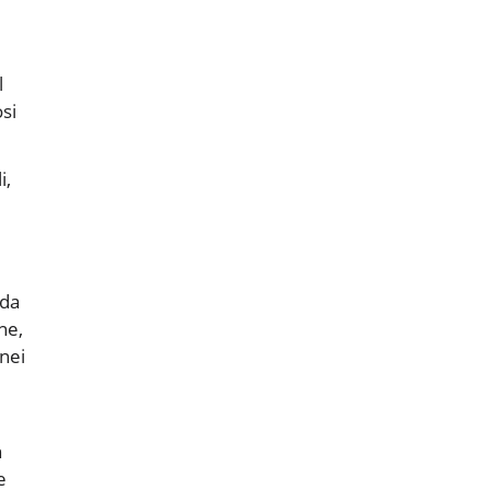
l
osi
i,
rda
ne,
 nei
n
e