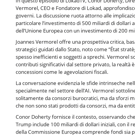
In questo episodio di LokadTV, Conor Doherty, Dir
Vermorel, CEO e Fondatore di Lokad, approfondiscono
governi. La discussione ruota attorno alle implicazion
particolare l’investimento di 500 miliardi di dollar
dell’Unione Europea con un investimento di 200 mili
Joannes Vermorel offre una prospettiva critica, basa
strategici guidati dallo Stato, noto come “État stratè
spesso inefficienti e soggetti a sprechi. Vermorel 
contributi significativi dal settore privato, la realt
concessioni come le agevolazioni fiscali.
La conversazione evidenzia le sfide intrinseche ne
specialmente nel settore dell’AI. Vermorel sottoli
solitamente da consorzi burocratici, ma da sforzi m
che non sono stati prodotti da consorzi, ma da enti
Conor Doherty fornisce il contesto, osservando che 
Trump include 100 miliardi di dollari iniziali, con 
della Commissione Europea comprende fondi sia pub