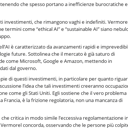
 sostenendo che spesso portano a inefficienze burocratiche e
esti investimenti, che rimangono vaghi e indefiniti. Vermore
he termini come “ethical AI” e “sustainable AI” siano nebul
luppo.
’AI è caratterizzato da avanzamenti rapidi e imprevedibil
ogie future. Sottolinea che il mercato è già saturo di
iende come Microsoft, Google e Amazon, mettendo in
idati dal governo.
pie di questi investimenti, in particolare per quanto rigua
iscussione l’idea che tali investimenti creeranno occupazio
one come gli Stati Uniti. Egli sostiene che il vero problema
la Francia, è la frizione regolatoria, non una mancanza di
, che critica in modo simile l’eccessiva regolamentazione i
p. Vermorel concorda, osservando che le persone più colpit