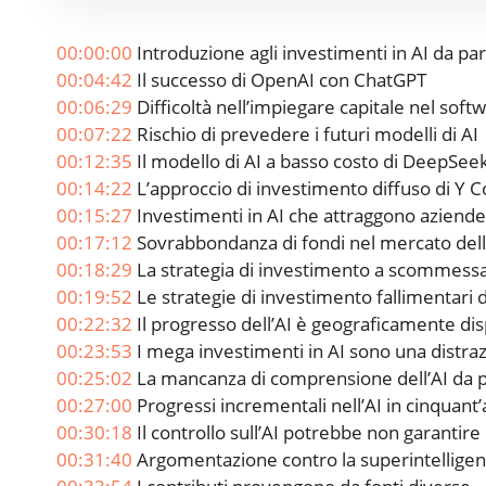
00:00:00
Introduzione agli investimenti in AI da pa
00:04:42
Il successo di OpenAI con ChatGPT
00:06:29
Difficoltà nell’impiegare capitale nel soft
00:07:22
Rischio di prevedere i futuri modelli di AI
00:12:35
Il modello di AI a basso costo di DeepSee
00:14:22
L’approccio di investimento diffuso di Y 
00:15:27
Investimenti in AI che attraggono aziende 
00:17:12
Sovrabbondanza di fondi nel mercato dell
00:18:29
La strategia di investimento a scommessa
00:19:52
Le strategie di investimento fallimentari d
00:22:32
Il progresso dell’AI è geograficamente di
00:23:53
I mega investimenti in AI sono una distra
00:25:02
La mancanza di comprensione dell’AI da p
00:27:00
Progressi incrementali nell’AI in cinquant’
00:30:18
Il controllo sull’AI potrebbe non garantire 
00:31:40
Argomentazione contro la superintellige