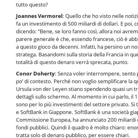
tutto questo?
Joannes Vermorel
: Quello che ho visto nelle not
fa un investimento di 500 miliardi di dollari. E poi, 
dicendo: “Bene, se loro fanno così, allora noi avremo
parere generale è che, essendo francese, ciò è abba
a questo gioco da decenni. Infatti, ha persino un no
stratega. Basandomi sulla storia della Francia in que
totalità di questo denaro verrà sprecata, punto.
Conor Doherty
: Senza voler interrompere, sento 
po’ di contesto. Perché non voglio semplificare la 
Ursula von der Leyen stiano spendendo quasi un trili
dettagli sullo schermo. Al momento in cui parlo, il 1
sono per lo più investimenti del settore privato. Si
e SoftBank in Giappone. SoftBank è una società gi
Commissione Europea, ha annunciato 200 miliardi di 
fondi pubblici. Quindi il quadro è molto chiaro: en
tratta solo di denaro pubblico, per essere chiari.