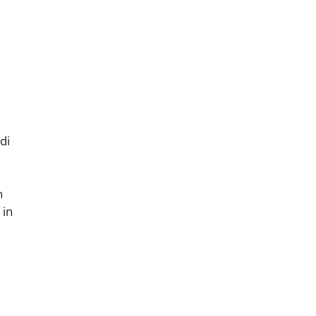
di
n
 in