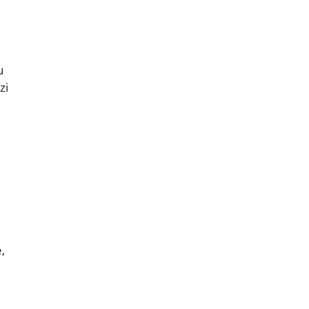
u
zi
,