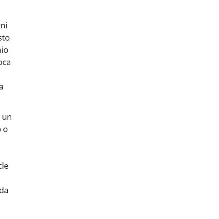
ni
sto
mio
oca
a
e un
p o
cle
 da