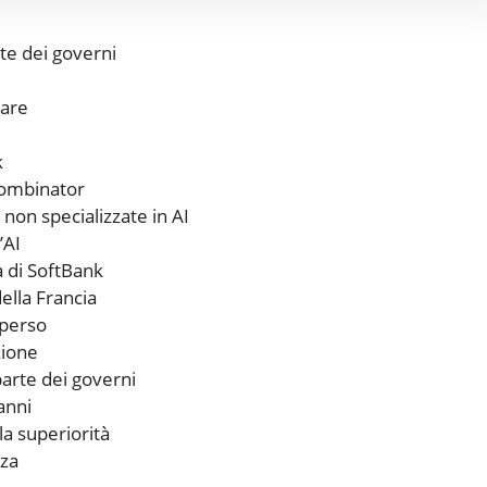
rte dei governi
ware
k
Combinator
non specializzate in AI
’AI
 di SoftBank
ella Francia
sperso
zione
arte dei governi
anni
la superiorità
nza