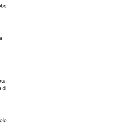
bbe
a
ta.
 di
,
olo