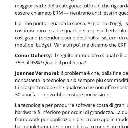
maggior parte della categoria: tutto ciò che rigua
essere chiamato ERM — rientrano anch’essi in ques
Il primo punto riguarda la spesa. Al giorno d’oggi, i
costituiscono circa tre quarti della spesa. Letteralm
così grandi) spendono sono destinati ai sistemi di re
metà del budget. Varia un po’, ma diciamo che ERP 
Conor Doherty
: Il seguito immediato è: qual è il pr
75%, il 95%? Qual è il problema?
Joannes Vermorel
: Il problema è che, dalla fine d
nonostante la tecnologia sia sempre più commodit
Ci si aspetterebbe che qualcosa che non offre sost
30 anni fa — dovrebbe costare pochissimo.
La tecnologia per produrre software costa di gran
hardware è inferiore per ordini di grandezza. La q
framework per applicazioni per creare app in modo r
ha completamente commoditizzato tonnellate di p