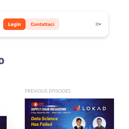
Login
Contattaci
It
o
PREVIOUS EPISODES