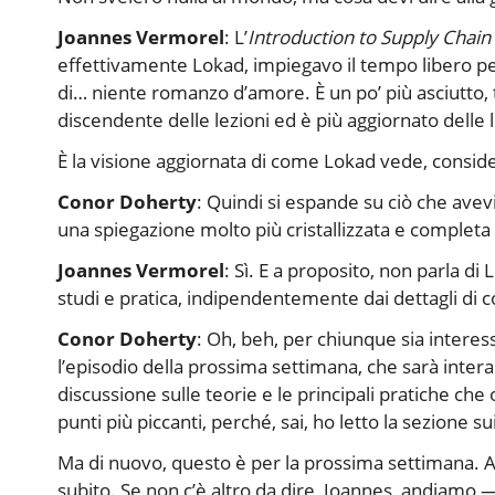
Joannes Vermorel
: L’
Introduction to Supply Chain
effettivamente Lokad, impiegavo il tempo libero pe
di… niente romanzo d’amore. È un po’ più asciutto, te
discendente delle lezioni ed è più aggiornato delle l
È la visione aggiornata di come Lokad vede, consider
Conor Doherty
: Quindi si espande su ciò che avevi
una spiegazione molto più cristallizzata e completa d
Joannes Vermorel
: Sì. E a proposito, non parla d
studi e pratica, indipendentemente dai dettagli di 
Conor Doherty
: Oh, beh, per chiunque sia intere
l’episodio della prossima settimana, che sarà inte
discussione sulle teorie e le principali pratiche ch
punti più piccanti, perché, sai, ho letto la sezione s
Ma di nuovo, questo è per la prossima settimana. Alexe
subito. Se non c’è altro da dire, Joannes, andiamo —