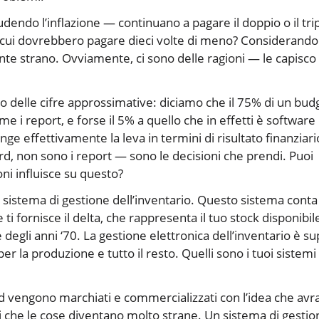
dendo l’inflazione — continuano a pagare il doppio o il tri
 cui dovrebbero pagare dieci volte di meno? Considerando 
e strano. Ovviamente, ci sono delle ragioni — le capisc
nito delle cifre approssimative: diciamo che il 75% di un bud
ome i report, e forse il 5% a quello che in effetti è software
nge effettivamente la leva in termini di risultato finanziari
d, non sono i report — sono le decisioni che prendi. Puoi
ni influisce su questo?
n sistema di gestione dell’inventario. Questo sistema cont
 fornisce il delta, che rappresenta il tuo stock disponibil
 degli anni ‘70. La gestione elettronica dell’inventario è s
per la produzione e tutto il resto. Quelli sono i tuoi sistemi 
rd vengono marchiati e commercializzati con l’idea che avra
 che le cose diventano molto strane. Un sistema di gestio