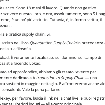
è uscito. Sono 18 mesi di lavoro. Quando non gestivo
r scrivere questo libro, e ora, assolutamente, sono 51 pa
mo; è un po’ più asciutto. Tuttavia, è, in forma scritta, il
ezioni.
a e pratica supply chain. Sì.
 scritto nel libro
Quantitative Supply Chain
in precedenza
ella tua filosofia.
i Lokad. È veramente focalizzato sul dominio, sul campo di
cosa stia facendo Lokad.
ssato ad approfondire, abbiamo già creato l’evento per
ramente dedicato a
Introduction to Supply Chain
— una
e ora sostieni in maggior dettaglio. E affronteremo anche al
ui consulenti. Vale la pena parlarne.
y, per favore, lascia il link nella chat live, e puoi registr
 senza ulteriori indugi — all’evento principale.