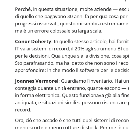
Perché, in questa situazione, molte aziende — esclu
di quello che pagavano 30 anni fa per qualcosa per
progressi osservati, questo mi sembra estremament
ma è un errore colossale su larga scala.
Conor Doherty
: In quello stesso articolo, hai for
IT va ai sistemi di record, il 20% agli strumenti BI c
per le decisioni. Qualunque sia la divisione, cosa spi
Sto parafrasando, ma hai detto che non sono i recor
approfondire: in che modo il software per le decisio
Joannes Vermorel
: Guardiamo l’inventario. Hai u
conteggia quante unità entrano, quante escono — e ti
in forma elettronica. Questo funzionava già alla fine
antiquata, e situazioni simili si possono riscontrare 
record.
Ora, ciò che accade è che tutti quei sistemi di reco
meno scorte e meno rotture di stock. Per me, è qui