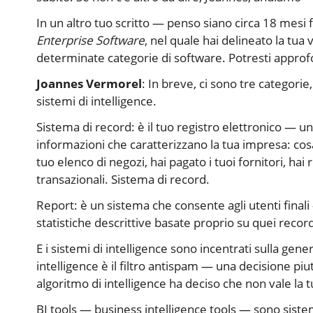
In un altro tuo scritto — penso siano circa 18 mesi f
Enterprise Software
, nel quale hai delineato la tu
determinate categorie di software. Potresti approfo
Joannes Vermorel
: In breve, ci sono tre categorie,
sistemi di intelligence.
Sistema di record: è il tuo registro elettronico — un
informazioni che caratterizzano la tua impresa: cosa 
tuo elenco di negozi, hai pagato i tuoi fornitori, hai
transazionali. Sistema di record.
Report: è un sistema che consente agli utenti finali
statistiche descrittive basate proprio su quei recor
E i sistemi di intelligence sono incentrati sulla gene
intelligence è il filtro antispam — una decisione p
algoritmo di intelligence ha deciso che non vale la 
BI tools — business intelligence tools — sono sistem