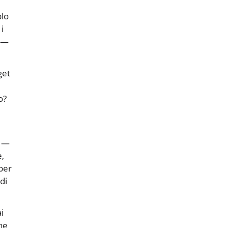
plo
i
o —
get
o?
a —
e,
uper
di
i
ne