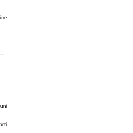
gine
 —
cuni
arti