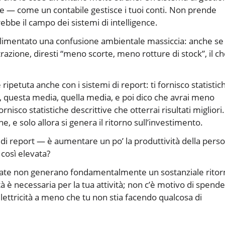
ile — come un contabile gestisce i tuoi conti. Non prende
rebbe il campo dei sistemi di intelligence.
nno alimentato una confusione ambientale massiccia: anche se
azione, diresti “meno scorte, meno rotture di stock”, il c
 ripetuta anche con i sistemi di report: ti fornisco statistic
ie, questa media, quella media, e poi dico che avrai meno
isco statistiche descrittive che otterrai risultati migliori.
, e solo allora si genera il ritorno sull’investimento.
 di report — è aumentare un po’ la produttività della pers
 così elevata?
zzate non generano fondamentalmente un sostanziale ritor
ità è necessaria per la tua attività; non c’è motivo di spend
elettricità a meno che tu non stia facendo qualcosa di