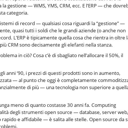
rda la gestione — WMS, YMS, CRM, ecc. E l’ERP — che dovre
ta categoria.
 sistemi di record — qualsiasi cosa riguardi la “gestione” —
ente, quasi tutti i soldi che le grandi aziende (o anche non
cord. L’ERP è tipicamente quella cosa che rientra in oltre l
più CRM sono decisamente gli elefanti nella stanza.
oblema in ciò? Cosa c’è di sbagliato nell’allocare il 50%, il
egli anni ‘90, i prezzi di questi prodotti sono in aumento,
izzata — al punto che oggi è completamente commoditizza
anzialmente di più — una tecnologia non superiore a quella
 lunga meno di quanto costasse 30 anni fa. Computing
ualità degli strumenti open source — database, server web
apido e affidabile — è salita alle stelle. Open source da s
roblemi.