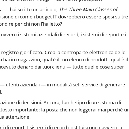
a — hai scritto un articolo,
The Three Main Classes of
a visione di come i budget IT dovrebbero essere spesi su tre
ndire per chi non l’ha letto?
 ovvero i sistemi aziendali di record, i sistemi di report e i
 registro glorificato. Crea la controparte elettronica delle
hai in magazzino, qual è il tuo elenco di prodotti, qual è il
 ricevuto denaro dai tuoi clienti — tutte quelle cose super
 — utenti aziendali — in modalità self service di generare
d.
razione di decisioni. Ancora, l’archetipo di un sistema di
iuttosto importante: la posta che non leggerai mai perché u
tua attenzione.
i di report. I sistemi di record costituiscono davvero la