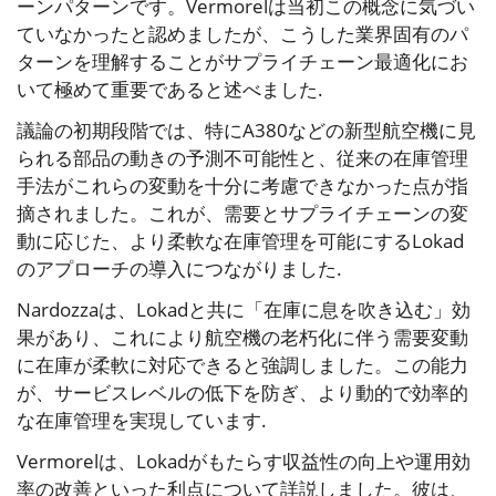
ーンパターンです。Vermorelは当初この概念に気づい
ていなかったと認めましたが、こうした業界固有のパ
ターンを理解することがサプライチェーン最適化にお
いて極めて重要であると述べました.
議論の初期段階では、特にA380などの新型航空機に見
られる部品の動きの予測不可能性と、従来の在庫管理
手法がこれらの変動を十分に考慮できなかった点が指
摘されました。これが、需要とサプライチェーンの変
動に応じた、より柔軟な在庫管理を可能にするLokad
のアプローチの導入につながりました.
Nardozzaは、Lokadと共に「在庫に息を吹き込む」効
果があり、これにより航空機の老朽化に伴う需要変動
に在庫が柔軟に対応できると強調しました。この能力
が、サービスレベルの低下を防ぎ、より動的で効率的
な在庫管理を実現しています.
Vermorelは、Lokadがもたらす収益性の向上や運用効
率の改善といった利点について詳説しました。彼は、