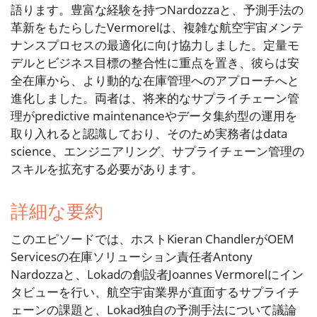
語ります。豊富な経験を持つNardozzaと、予測手法の
革新をもたらしたVermorelは、複雑な航空宇宙メンテ
ナンスプロセスの最適化に向け協力しました。定量モ
デルとビジネス目標の整合性に重点を置き、彼らは安
全在庫から、より動的な在庫管理へのアプローチへと
進化しました。両者は、将来的なサプライチェーン管
理がpredictive maintenanceやデータ集約型の運用を
取り入れると認識しており、そのため実務者はdata
science、エンジニアリング、サプライチェーン管理の
スキルを拡充する必要があります。
詳細な要約
このエピソードでは、ホストKieran ChandlerがOEM
Servicesの在庫ソリューション責任者Antony
Nardozzaと、Lokadの創設者Joannes Vermorelにイン
タビューを行い、航空宇宙業界が直面するサプライチ
ェーンの課題と、Lokad独自の予測手法について議論