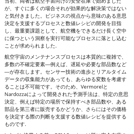
当初、両者は航空宇宙向けの安全在庫で始めました
が、すぐに多くの場合それが効果的な解決策ではない
と気付きました。ビジネスの視点から意味のある意思
決定を支援するプロセスと数値レシピの開発を目指
し、最重要課題として、航空機をできるだけ長く空中
に保つという洞察を実行可能なプロセスに落とし込む
ことが求められました.
航空宇宙のメンテナンスプロセスは本質的に複雑で、
多数の不確定要素―例えば、遅延や必要な部品数など
―が存在します。センサー技術の進歩とリアルタイム
データの収集能力があっても、あらゆる変数を考慮す
ることは不可能です。そのため、Vermorelと
Nardozzaによって開発された予測手法は、特定の意思
決定、例えば特定の場所で保持すべき部品数や、ある
部品を第三者に販売するかどうか、さらにはその価格
を決定する際の判断を支援する数値レシピを提供する
ものです.