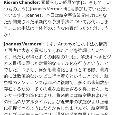
Kieran Chandler
: 素晴らしい経歴ですね。そして、い
つものようにJoannes Vermorelにも参加していただい
ています。Joannes、本日は航空宇宙業界向けにあな
たが開発された革新的な予測手法についてお伺いしま
す。この手法は一体どのような内容だったのでしょう
か?
Joannes Vermorel
: まず、Antonyがこの手法の構築
と再考に大きく貢献してくれたことを強調したいで
す。私たちが得た多くの洞察の1つは、解決すべきビジ
ネス目標に即した定量的なモデル化を行うということ
でした。つまり、何かを最適化しようとする際、最終
的には数値的なレシピに行き着くということです。航
空機のメンテナンスは非常に複雑で、多くの未知数が
存在するため、多くの点を近似せざるを得ません。セ
ンサー技術の進化により、将来的には航空機およびそ
の部品のリアルタイムおよび近未来の状態がより正確
に把握できるようになるかもしれませんが、航空宇宙
のサプライチェーンには、遅延や必要数量といった多