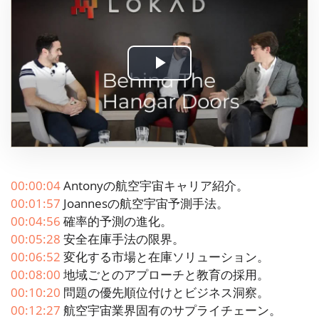
Play
Video
00:00:04
Antonyの航空宇宙キャリア紹介。
00:01:57
Joannesの航空宇宙予測手法。
00:04:56
確率的予測の進化。
00:05:28
安全在庫手法の限界。
00:06:52
変化する市場と在庫ソリューション。
00:08:00
地域ごとのアプローチと教育の採用。
00:10:20
問題の優先順位付けとビジネス洞察。
00:12:27
航空宇宙業界固有のサプライチェーン。