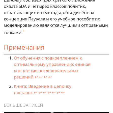
охвата SDA и четырех классов политик,
охватывающих его методы, объединённая
концепция Пауэлла и его учебное пособие по
моделированию являются лучшими отправными
1
точками.
Примечания
От обучения с подкреплением к
оптимальному управлению: единая
концепция последовательных
решений
↩︎
↩︎
↩︎
↩︎
Книга: Введение в цепочку
поставок
↩︎
↩︎
↩︎
↩︎
↩︎
↩︎
↩︎
БОЛЬШЕ ЗАПИСЕЙ