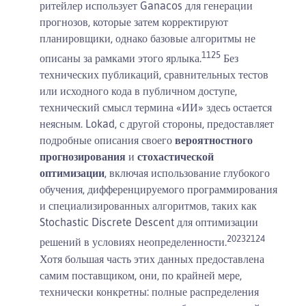
ритейлер использует Ganacos для генерации
прогнозов, которые затем корректируют
планировщики, однако базовые алгоритмы не
11
25
описаны за рамками этого ярлыка.
Без
технических публикаций, сравнительных тестов
или исходного кода в публичном доступе,
технический смысл термина «ИИ» здесь остается
неясным. Lokad, с другой стороны, предоставляет
подробные описания своего
вероятностного
прогнозирования
и
стохастической
оптимизации
, включая использование глубокого
обучения, дифференцируемого программирования
и специализированных алгоритмов, таких как
Stochastic Discrete Descent для оптимизации
20
23
21
24
решений в условиях неопределенности.
Хотя большая часть этих данных предоставлена
самим поставщиком, они, по крайней мере,
технически конкретны: полные распределения