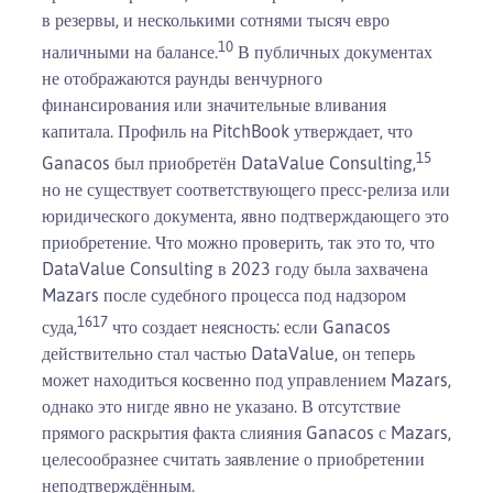
в резервы, и несколькими сотнями тысяч евро
10
наличными на балансе.
В публичных документах
не отображаются раунды венчурного
финансирования или значительные вливания
капитала. Профиль на PitchBook утверждает, что
15
Ganacos был приобретён DataValue Consulting,
но не существует соответствующего пресс-релиза или
юридического документа, явно подтверждающего это
приобретение. Что можно проверить, так это то, что
DataValue Consulting в 2023 году была захвачена
Mazars после судебного процесса под надзором
16
17
суда,
что создает неясность: если Ganacos
действительно стал частью DataValue, он теперь
может находиться косвенно под управлением Mazars,
однако это нигде явно не указано. В отсутствие
прямого раскрытия факта слияния Ganacos с Mazars,
целесообразнее считать заявление о приобретении
неподтверждённым.