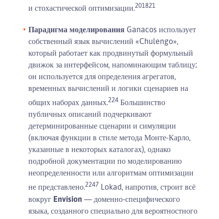
20
18
21
и стохастической оптимизации.
Парадигма моделирования
Ganacos использует
собственный язык вычислений «Chulengo»,
который работает как продвинутый формульный
движок за интерфейсом, напоминающим таблицу;
он используется для определения агрегатов,
временных вычислений и логики сценариев на
22
4
общих наборах данных.
Большинство
публичных описаний подчеркивают
детерминированные сценарии и симуляции
(включая функции в стиле метода Монте-Карло,
указанные в некоторых каталогах), однако
подробной документации по моделированию
неопределенности или алгоритмам оптимизации
22
4
7
не представлено.
Lokad, напротив, строит всё
вокруг
Envision
— доменно-специфического
языка, созданного специально для вероятностного