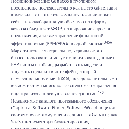
Позиционирование Ganacos в публичном
пространстве последовательно как на его сайте, так и
в материалах партнеров: компания позиционирует
себя как коллаборативную облачную платформу,
которая объединяет S&OP, планирование спроса и
предложения, а также управление финансовой
3
4
5
6
эффективностью (EPM/FP&A) в одной системе.
Маркетинговые материалы подчеркивают, что
бизнес-пользователи могут импортировать данные из
ERP-систем и таблиц, разрабатывать модели и
запускать сценарии в интерфейсе, который
намеренно напоминает Excel, но с дополнительными
возможностями многопользовательского управления
4
7
8
и централизованного управления данными.
Независимые каталоги программного обеспечения
(Capterra, Software Finder, SoftwareWorld) в целом
соответствуют этому мнению, описывая Ganacos как
SaaS-инструмент для бюджетирования,
прогнозирования и анализа сценариев, а не как