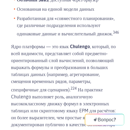
Основанная на единой модели данных
Разработанная для «совместного планирования»,
где различные подразделения используют
3
4
6
одинаковые данные и вычислительный движок.
Ядро платформы — это язык
Chulengo
, который, по
всей видимости, представляет собой предметно-
ориентированный слой вычислений, позволяющий
выражать формулы и преобразования в больших
таблицах данных (например, агрегирование,
смещения временных рядов, параметры,
22
4
специфичные для сценариев).
На практике
Chulengo выполняет роль, аналогичную
высококлассному движку формул в электронных
таблицах или скриптовому языку EPM для расчётов:
он более выразителен, чем простые ячейки, но не
Вопрос?
документирован публично в качестве оптимизатора