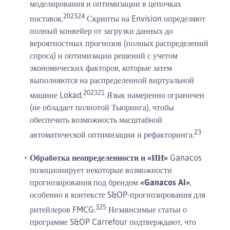
моделирования и оптимизации в цепочках
20
23
24
поставок.
Скрипты на Envision определяют
полный конвейер от загрузки данных до
вероятностных прогнозов (полных распределений
спроса) и оптимизации решений с учетом
экономических факторов, которые затем
выполняются на распределенной виртуальной
20
23
21
машине Lokad.
Язык намеренно ограничен
(не обладает полнотой Тьюринга), чтобы
обеспечить возможность масштабной
23
автоматической оптимизации и рефакторинга.
Обработка неопределенности и «ИИ»
Ganacos
позиционирует некоторые возможности
прогнозирования под брендом
«Ganacos AI»
,
особенно в контексте S&OP-прогнозирования для
3
25
ритейлеров FMCG.
Независимые статьи о
программе S&OP Carrefour подтверждают, что