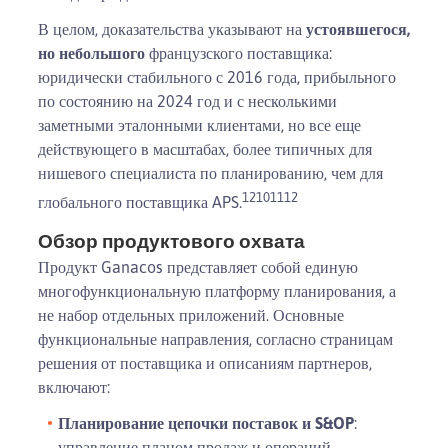
В целом, доказательства указывают на
устоявшегося,
но небольшого
французского поставщика:
юридически стабильного с 2016 года, прибыльного
по состоянию на 2024 год и с несколькими
заметными эталонными клиентами, но все еще
действующего в масштабах, более типичных для
нишевого специалиста по планированию, чем для
1
2
10
11
12
глобального поставщика APS.
Обзор продуктового охвата
Продукт Ganacos представляет собой единую
многофункциональную платформу планирования, а
не набор отдельных приложений. Основные
функциональные направления, согласно страницам
решения от поставщика и описаниям партнеров,
включают:
Планирование цепочки поставок и S&OP
:
управление планом продаж и операций,