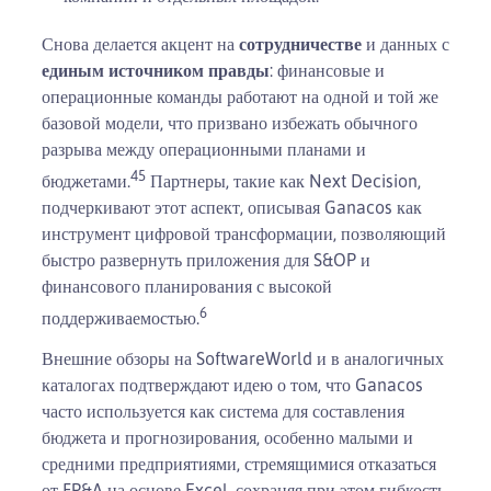
Снова делается акцент на
сотрудничестве
и данных с
единым источником правды
: финансовые и
операционные команды работают на одной и той же
базовой модели, что призвано избежать обычного
разрыва между операционными планами и
4
5
бюджетами.
Партнеры, такие как Next Decision,
подчеркивают этот аспект, описывая Ganacos как
инструмент цифровой трансформации, позволяющий
быстро развернуть приложения для S&OP и
финансового планирования с высокой
6
поддерживаемостью.
Внешние обзоры на SoftwareWorld и в аналогичных
каталогах подтверждают идею о том, что Ganacos
часто используется как система для составления
бюджета и прогнозирования, особенно малыми и
средними предприятиями, стремящимися отказаться
от FP&A на основе Excel, сохраняя при этом гибкость