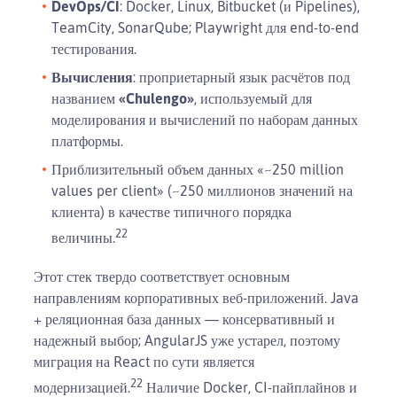
DevOps/CI
: Docker, Linux, Bitbucket (и Pipelines),
TeamCity, SonarQube; Playwright для end-to-end
тестирования.
Вычисления
: проприетарный язык расчётов под
названием
«Chulengo»
, используемый для
моделирования и вычислений по наборам данных
платформы.
Приблизительный объем данных «~250 million
values per client» (~250 миллионов значений на
клиента) в качестве типичного порядка
22
величины.
Этот стек твердо соответствует основным
направлениям корпоративных веб-приложений. Java
+ реляционная база данных — консервативный и
надежный выбор; AngularJS уже устарел, поэтому
миграция на React по сути является
22
модернизацией.
Наличие Docker, CI-пайплайнов и