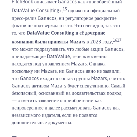
PitchBook описывает Ganacos как «приобретённый
15
DataValue Consulting»,
однако ни официальный
пресс-релиз Ganacos, ни регуляторное раскрытие
фактов не подтверждают это. Что очевидно, так это
то, что
DataValue Consulting и её дочерние
16
17
компании были приняты Mazars
в 2023 году,
что может подразумевать, что любые акции Ganacos,
принадлежащие DataValue, теперь косвенно
находятся под управлением Mazars. Однако,
поскольку ни Mazars, ни Ganacos явно не заявили,
что Ganacos входит в состав группы Mazars, считать
Ganacos активом Mazars будет спекулятивно. Самый
безопасный, основанный на доказательствах подход
— отметить заявление о приобретении как
непроверенное и далее рассматривать Ganacos как
независимого издателя, если не появятся
дополнительные документы.