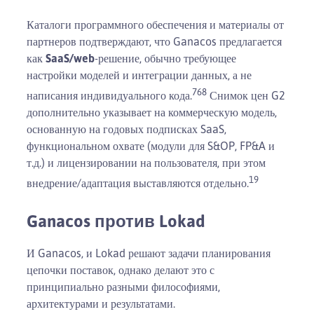
Каталоги программного обеспечения и материалы от
партнеров подтверждают, что Ganacos предлагается
как
SaaS/web
-решение, обычно требующее
настройки моделей и интеграции данных, а не
7
6
8
написания индивидуального кода.
Снимок цен G2
дополнительно указывает на коммерческую модель,
основанную на годовых подписках SaaS,
функциональном охвате (модули для S&OP, FP&A и
т.д.) и лицензировании на пользователя, при этом
19
внедрение/адаптация выставляются отдельно.
Ganacos против Lokad
И Ganacos, и Lokad решают задачи планирования
цепочки поставок, однако делают это с
принципиально разными философиями,
архитектурами и результатами.