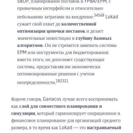
S&OP, планирование поставок и FP&A/EPM, с
привычным интерфейсом и относительно
3
4
5
6
8
небольшими затратами на внедрение.
Lokad
сужает свой охват до
количественной
оптимизации цепочки поставок
и делает
значительные инвестиции в
глубину базовых
алгоритмов
. Он не стремится заменить системы
EPM или инструменты для бюджетирования;
вместо этого, он дополняет существующие
системы, предоставляя им экономически
оптимизированные решения с учетом
18
23
21
неопределенности.
Короче говоря, Ganacos лучше всего воспринимать
как
слой для совместного планирования и
симуляции
, который гармонизирует операционное и
финансовое планирование для организаций среднего
размера, в то время как Lokad — это
настраиваемый