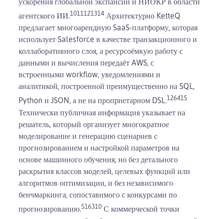
ускорения глобальной экспансии и НИОКР в области
10
11
12
13
14
агентского ИИ.
Архитектурно KetteQ
предлагает многоарендную SaaS-платформу, которая
использует Salesforce в качестве транзакционного и
коллаборативного слоя, а ресурсоёмкую работу с
данными и вычисления передаёт AWS, с
встроенными workflow, уведомлениями и
аналитикой, построенной преимущественно на SQL,
1
2
6
4
15
Python и JSON, а не на проприетарном DSL.
Технически публичная информация указывает на
решатель, который организует многократное
моделирование и генерацию сценариев с
прогнозированием и настройкой параметров на
основе машинного обучения, но без детального
раскрытия классов моделей, целевых функций или
алгоритмов оптимизации, и без независимого
бенчмаркинга, сопоставимого с конкурсами по
5
1
6
3
10
прогнозированию.
С коммерческой точки