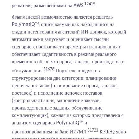
1
2
4
15
решателя, размещёнными на AWS.
Флагманской возможностью является решатель
PolymatiQ™, описываемый как находящийся на
стадии патентования агентский ИИ-движок, который
автоматически запускает и оценивает тысячи
сценариев, настраивает параметры планирования и
обеспечивает «адаптивность в режиме реального
времени» в областях спроса, запасов, производства и
5
1
6
7
8
обслуживания.
Портфель продуктов
структурирован на две категории: планирование
цепочек поставок (планирование спроса, запасов,
поставок) и исполнение цепочек поставок
(контрольная башня, выполнение заказов,
производственные задания, обслуживание
комплектующих), каждая из которых представлена с
анализом сценариев PolymatiQ™ и
5
1
7
21
прогнозированием на базе ИИ/МЛ.
KetteQ явно