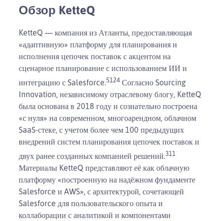
Обзор KetteQ
KetteQ — компания из Атланты, предоставляющая
«адаптивную» платформу для планирования и
исполнения цепочек поставок с акцентом на
сценарное планирование с использованием ИИ и
5
1
2
4
интеграцию с Salesforce.
Согласно Sourcing
Innovation, независимому отраслевому блогу, KetteQ
была основана в 2018 году и сознательно построена
«с нуля» на современном, многоарендном, облачном
SaaS-стеке, с учетом более чем 100 предыдущих
внедрений систем планирования цепочек поставок и
3
11
двух ранее созданных компанией решений.
Материалы KetteQ представляют её как облачную
платформу «построенную на надёжном фундаменте
Salesforce и AWS», с архитектурой, сочетающей
Salesforce для пользовательского опыта и
коллаборации с аналитикой и компонентами