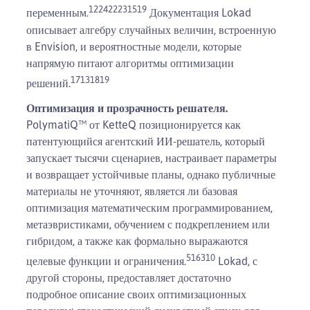
12
24
22
23
15
19
переменным.
Документация Lokad
описывает алгебру случайных величин, встроенную
в Envision, и вероятностные модели, которые
напрямую питают алгоритмы оптимизации
17
13
18
19
решений.
Оптимизация и прозрачность решателя.
PolymatiQ™ от KetteQ позиционируется как
патентующийся агентский ИИ-решатель, который
запускает тысячи сценариев, настраивает параметры
и возвращает устойчивые планы, однако публичные
материалы не уточняют, является ли базовая
оптимизация математическим программированием,
метаэвристиками, обучением с подкреплением или
гибридом, а также как формально выражаются
5
1
6
3
10
целевые функции и ограничения.
Lokad, с
другой стороны, предоставляет достаточно
подробное описание своих оптимизационных