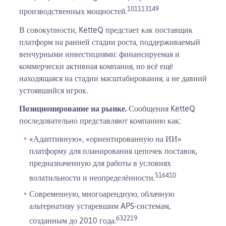
10
11
13
14
9
производственных мощностей.
В совокупности, KetteQ предстает как поставщик
платформ на ранней стадии роста, поддерживаемый
венчурными инвестициями: финансируемая и
коммерчески активная компания, но всё ещё
находящаяся на стадии масштабирования, а не давний
устоявшийся игрок.
Позиционирование на рынке.
Сообщения KetteQ
последовательно представляют компанию как:
«Адаптивную», «ориентированную на ИИ»
платформу для планирования цепочек поставок,
предназначенную для работы в условиях
5
1
6
4
10
волатильности и неопределённости.
Современную, многоарендную, облачную
альтернативу устаревшим APS-системам,
6
3
22
19
созданным до 2010 года.