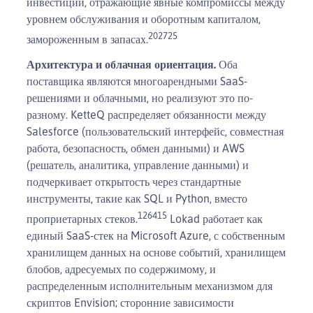
инвестиций, отражающие явные компромиссы между
уровнем обслуживания и оборотным капиталом,
20
27
25
замороженным в запасах.
Архитектура и облачная ориентация.
Оба
поставщика являются многоарендными SaaS-
решениями и облачными, но реализуют это по-
разному. KetteQ распределяет обязанности между
Salesforce (пользовательский интерфейс, совместная
работа, безопасность, обмен данными) и AWS
(решатель, аналитика, управление данными) и
подчеркивает открытость через стандартные
инструменты, такие как SQL и Python, вместо
1
2
6
4
15
проприетарных стеков.
Lokad работает как
единый SaaS-стек на Microsoft Azure, с собственным
хранилищем данных на основе событий, хранилищем
блобов, адресуемых по содержимому, и
распределенным исполнительным механизмом для
скриптов Envision; сторонние зависимости