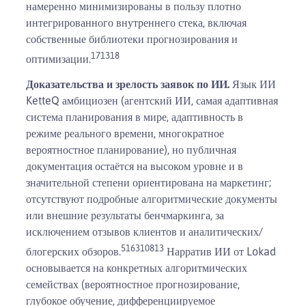
намеренно минимизированы в пользу плотно
интегрированного внутреннего стека, включая
собственные библиотеки прогнозирования и
17
13
18
оптимизации.
Доказательства и зрелость заявок по ИИ.
Язык ИИ
KetteQ амбициозен (агентский ИИ, самая адаптивная
система планирования в мире, адаптивность в
режиме реального времени, многократное
вероятностное планирование), но публичная
документация остаётся на высоком уровне и в
значительной степени ориентирована на маркетинг;
отсутствуют подробные алгоритмические документы
или внешние результаты бенчмаркинга, за
исключением отзывов клиентов и аналитических/
5
1
6
3
10
8
13
блогерских обзоров.
Нарратив ИИ от Lokad
основывается на конкретных алгоритмических
семействах (вероятностное прогнозирование,
глубокое обучение, дифференциируемое