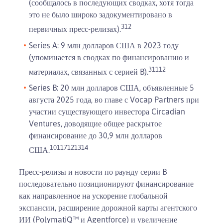
(сообщалось в последующих сводках, хотя тогда
это не было широко задокументировано в
3
12
первичных пресс-релизах).
Series A: 9 млн долларов США в 2023 году
(упоминается в сводках по финансированию и
3
11
12
материалах, связанных с серией B).
Series B: 20 млн долларов США, объявленные 5
августа 2025 года, во главе с Vocap Partners при
участии существующего инвестора Circadian
Ventures, доводящие общее раскрытое
финансирование до 30,9 млн долларов
10
11
7
12
13
14
США.
Пресс-релизы и новости по раунду серии B
последовательно позиционируют финансирование
как направленное на ускорение глобальной
экспансии, расширение дорожной карты агентского
ИИ (PolymatiQ™ и Agentforce) и увеличение