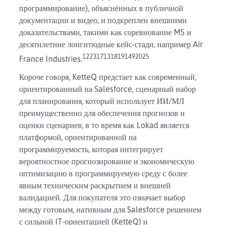
программирование), объяснённых в публичной
документации и видео, и подкреплен внешними
доказательствами, такими как соревнование M5 и
десятилетние лонгитюдные кейс-стади, например Air
12
23
17
13
18
19
14
9
20
25
France Industries.
Короче говоря, KetteQ предстает как современный,
ориентированный на Salesforce, сценарный набор
для планирования, который использует ИИ/МЛ
преимущественно для обеспечения прогнозов и
оценки сценариев, в то время как Lokad является
платформой, ориентированной на
программируемость, которая интегрирует
вероятностное прогнозирование и экономическую
оптимизацию в программируемую среду с более
явным техническим раскрытием и внешней
валидацией. Для покупателя это означает выбор
между готовым, нативным для Salesforce решением
с сильной IT-ориентацией (KetteQ) и