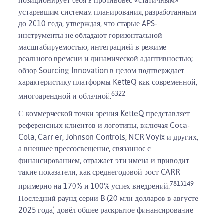
позиционирует себя в противовес «статичным»
устаревшим системам планирования, разработанным
до 2010 года, утверждая, что старые APS-
инструменты не обладают горизонтальной
масштабируемостью, интеграцией в режиме
реального времени и динамической адаптивностью;
обзор Sourcing Innovation в целом подтверждает
характеристику платформы KetteQ как современной,
6
3
22
многоарендной и облачной.
С коммерческой точки зрения KetteQ представляет
референсных клиентов и логотипы, включая Coca-
Cola, Carrier, Johnson Controls, NCR Voyix и других,
а внешнее прессосвещение, связанное с
финансированием, отражает эти имена и приводит
такие показатели, как среднегодовой рост CARR
7
8
13
14
9
примерно на 170% и 100% успех внедрений.
Последний раунд серии B (20 млн долларов в августе
2025 года) довёл общее раскрытое финансирование