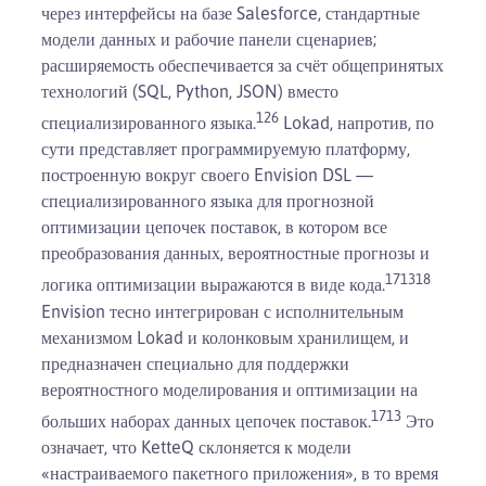
через интерфейсы на базе Salesforce, стандартные
модели данных и рабочие панели сценариев;
расширяемость обеспечивается за счёт общепринятых
технологий (SQL, Python, JSON) вместо
1
2
6
специализированного языка.
Lokad, напротив, по
сути представляет программируемую платформу,
построенную вокруг своего Envision DSL —
специализированного языка для прогнозной
оптимизации цепочек поставок, в котором все
преобразования данных, вероятностные прогнозы и
17
13
18
логика оптимизации выражаются в виде кода.
Envision тесно интегрирован с исполнительным
механизмом Lokad и колонковым хранилищем, и
предназначен специально для поддержки
вероятностного моделирования и оптимизации на
17
13
больших наборах данных цепочек поставок.
Это
означает, что KetteQ склоняется к модели
«настраиваемого пакетного приложения», в то время