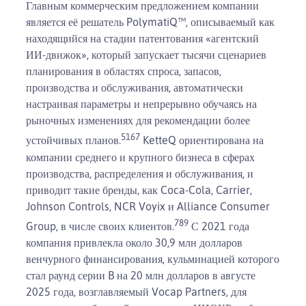
Главным коммерческим предложением компании
является её решатель PolymatiQ™, описываемый как
находящийся на стадии патентования «агентский
ИИ-движок», который запускает тысячи сценариев
планирования в областях спроса, запасов,
производства и обслуживания, автоматически
настраивая параметры и непрерывно обучаясь на
рыночных изменениях для рекомендации более
5
1
6
7
устойчивых планов.
KetteQ ориентирована на
компании среднего и крупного бизнеса в сферах
производства, распределения и обслуживания, и
приводит такие бренды, как Coca-Cola, Carrier,
Johnson Controls, NCR Voyix и Alliance Consumer
7
8
9
Group, в числе своих клиентов.
С 2021 года
компания привлекла около 30,9 млн долларов
венчурного финансирования, кульминацией которого
стал раунд серии B на 20 млн долларов в августе
2025 года, возглавляемый Vocap Partners, для