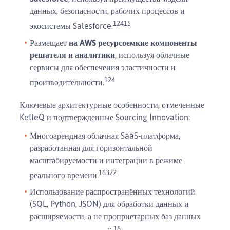
данных, безопасности, рабочих процессов и
1
2
4
15
экосистемы Salesforce.
Размещает
на AWS ресурсоемкие компоненты
решателя и аналитики
, используя облачные
сервисы для обеспечения эластичности и
1
2
4
производительности.
Ключевые архитектурные особенности, отмеченные
KetteQ и подтвержденные Sourcing Innovation:
Многоарендная облачная SaaS-платформа,
разработанная для горизонтальной
масштабируемости и интеграции в режиме
1
6
3
22
реального времени.
Использование распространённых технологий
(SQL, Python, JSON) для обработки данных и
расширяемости, а не проприетарных баз данных
1
6