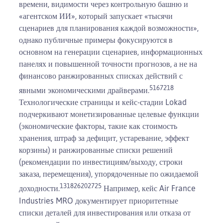
времени, видимости через контрольную башню и
«агентском ИИ», который запускает «тысячи
сценариев для планирования каждой возможности»,
однако публичные примеры фокусируются в
основном на генерации сценариев, информационных
панелях и повышенной точности прогнозов, а не на
финансово ранжированных списках действий с
5
1
6
7
21
8
явными экономическими драйверами.
Технологические страницы и кейс-стадии Lokad
подчеркивают монетизированные целевые функции
(экономические факторы, такие как стоимость
хранения, штраф за дефицит, устаревание, эффект
корзины) и ранжированные списки решений
(рекомендации по инвестициям/выходу, строки
заказа, перемещения), упорядоченные по ожидаемой
13
18
26
20
27
25
доходности.
Например, кейс Air France
Industries MRO документирует приоритетные
списки деталей для инвестирования или отказа от