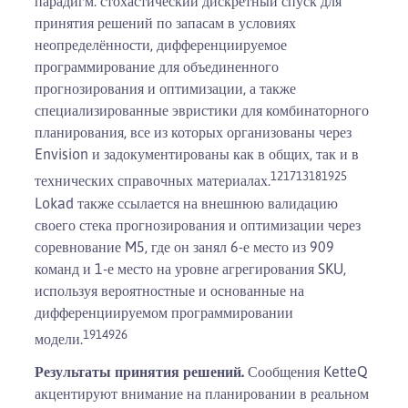
парадигм: стохастический дискретный спуск для
принятия решений по запасам в условиях
неопределённости, дифференциируемое
программирование для объединенного
прогнозирования и оптимизации, а также
специализированные эвристики для комбинаторного
планирования, все из которых организованы через
Envision и задокументированы как в общих, так и в
12
17
13
18
19
25
технических справочных материалах.
Lokad также ссылается на внешнюю валидацию
своего стека прогнозирования и оптимизации через
соревнование M5, где он занял 6-е место из 909
команд и 1-е место на уровне агрегирования SKU,
используя вероятностные и основанные на
дифференциируемом программировании
19
14
9
26
модели.
Результаты принятия решений.
Сообщения KetteQ
акцентируют внимание на планировании в реальном